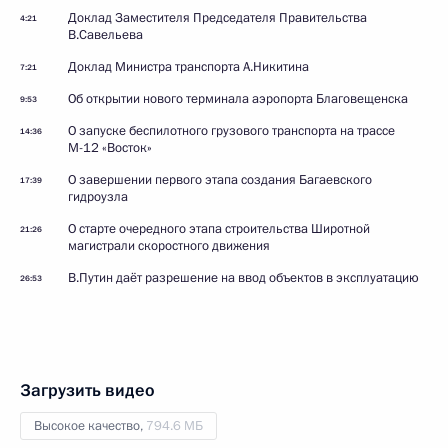
Доклад Заместителя Председателя Правительства
4:21
В.Савельева
Доклад Министра транспорта А.Никитина
7:21
Об открытии нового терминала аэропорта Благовещенска
9:53
О запуске беспилотного грузового транспорта на трассе
14:36
М-12 «Восток»
О завершении первого этапа создания Багаевского
17:39
гидроузла
О старте очередного этапа строительства Широтной
21:26
магистрали скоростного движения
В.Путин даёт разрешение на ввод объектов в эксплуатацию
26:53
Загрузить видео
Высокое качество,
794.6 МБ