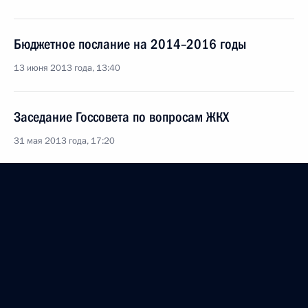
Бюджетное послание на 2014–2016 годы
13 июня 2013 года, 13:40
Заседание Госсовета по вопросам ЖКХ
31 мая 2013 года, 17:20
Совещание по вопросам переселения граждан
из аварийного жилья
16 апреля 2013 года, 19:00
Заседание Совета по развитию физической
культуры и спорта