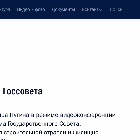
ктура
Видео и фото
Документы
Контакты
Поиск
Все персоны
ации
 Госсовета
ира Путина в режиме видеоконференции
Подписаться на ленту
ма Государственного Совета,
я строительной отрасли и жилищно-