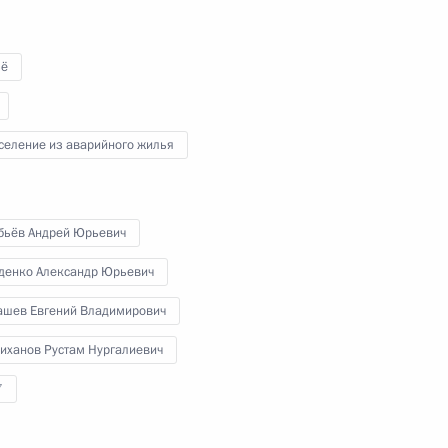
-экономического развития
ё
селение из аварийного жилья
ышленного комплекса
бьёв Андрей Юрьевич
денко Александр Юрьевич
ашев Евгений Владимирович
зованию
иханов Рустам Нургалиевич
7