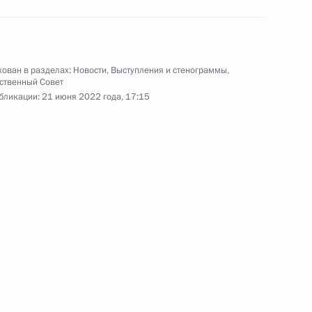
ления жилой инфраструктуры
ован в разделах:
Новости
,
Выступления и стенограммы
,
ственный Совет
ва
бликации:
21 июня 2022 года, 17:15
 направлению «Экономика
ва