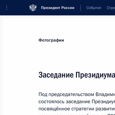
Президент России
События
Стру
Материалы по выбранной персоне
Фотографии
Силуанов
,
Антон
Германович
Министр финансов Российской Федер
Заседание Президиума
Под председательством Владим
Лента событий
состоялось заседание Президиу
посвящённое стратегии развити