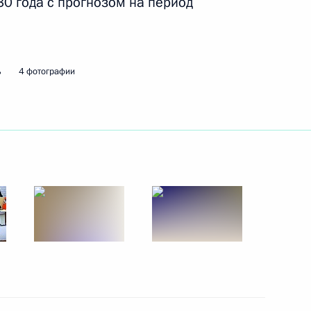
0 года с прогнозом на период
ть следующие материалы
й общественной организации
ь
4 фотографии
нного Совета
ва