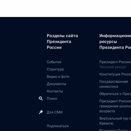
Разделы сайта
Информацион
Президента
ресурсы
России
Президента Ро
События
Президент России
Текущий ресурс
Структура
Конституция Росс
Видео и фото
Государственная
Документы
символика
Контакты
Обратиться к Пре
Поиск
Президент Росси
гражданам школь
возраста
Для СМИ
Виртуальный тур 
Кремлю
Подписаться
Владимир Путин 