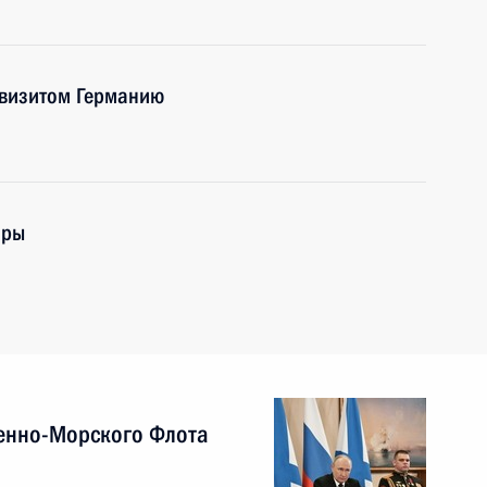
 визитом Германию
оры
енно-Морского Флота