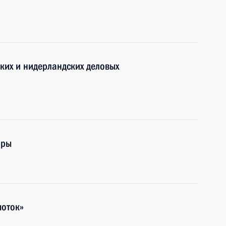
ских и нидерландских деловых
оры
поток»