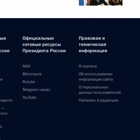
ные
Официальные
Правовая и
сетевые ресурсы
техническая
ссии
Президента России
информация
MAX
О портале
ВКонтакте
Об использовании
ии
информации сайта
Rutube
О персональных
Telegram-канал
данных пользователей
YouTube
зиденту
Написать в редакцию
и —
ного
по
—