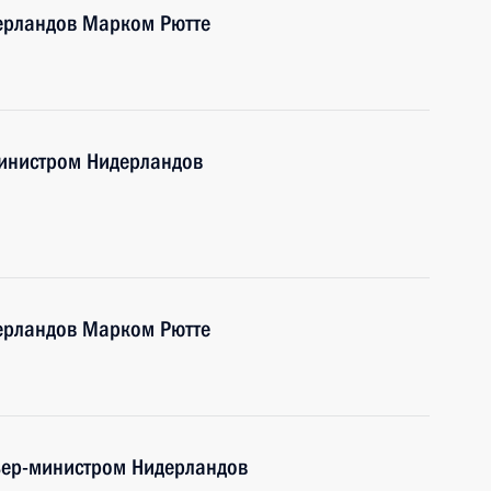
ерландов Марком Рютте
инистром Нидерландов
ерландов Марком Рютте
мьер-министром Нидерландов