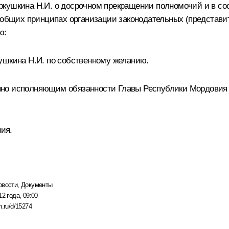
ркушкина Н.И.
о досрочном прекращении полномочий и в соот
б общих принципах организации законодательных (представи
ю:
ушкина Н.И. по собственному желанию.
но исполняющим обязанности Главы Республики Мордовия д
ния.
овости
,
Документы
12 года, 09:00
n.ru/d/15274