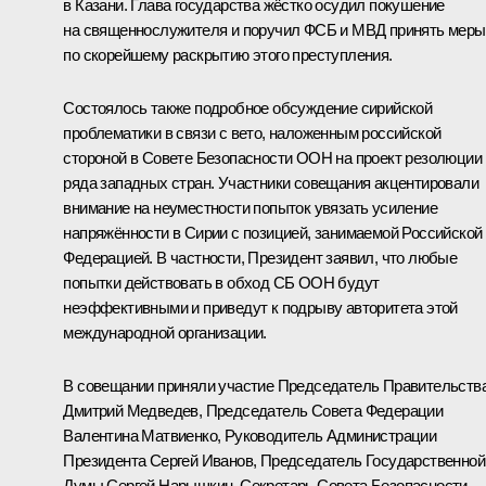
в Казани. Глава государства жёстко осудил покушение
на священнослужителя и поручил ФСБ и МВД принять меры
по скорейшему раскрытию этого преступления.
Состоялось также подробное обсуждение сирийской
проблематики в связи с вето, наложенным российской
стороной в Совете Безопасности ООН на проект резолюции
ряда западных стран. Участники совещания акцентировали
внимание на неуместности попыток увязать усиление
напряжённости в Сирии с позицией, занимаемой Российской
Федерацией. В частности, Президент заявил, что любые
попытки действовать в обход СБ ООН будут
неэффективными и приведут к подрыву авторитета этой
международной организации.
В совещании приняли участие Председатель Правительств
Дмитрий Медведев
, Председатель Совета Федерации
Валентина Матвиенко
, Руководитель Администрации
Президента
Сергей Иванов
, Председатель Государственной
Думы
Сергей Нарышкин
, Секретарь Совета Безопасности