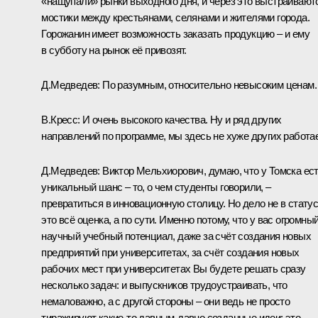
«нащупали» рынки выходного дня, и через это выстраивают
мостики между крестьянами, селянами и жителями города.
Горожанин имеет возможность заказать продукцию – и ему
в субботу на рынок её привозят.
Д.Медведев:
По разумным, относительно невысоким ценам.
В.Кресс:
И очень высокого качества. Ну и ряд других
направлений по программе, мы здесь не хуже других работа
Д.Медведев:
Виктор Мельхиорович, думаю, что у Томска ес
уникальный шанс – то, о чем студенты говорили, –
превратиться в инновационную столицу. Но дело не в статус
это всё оценка, а по сути. Именно потому, что у вас огромны
научный учебный потенциал, даже за счёт создания новых
предприятий при университетах, за счёт создания новых
рабочих мест при университетах Вы будете решать сразу
несколько задач: и выпускников трудоустраивать, что
немаловажно, а с другой стороны – они ведь не просто
тиражируют какие‑то давным-давно созданные идеи: это