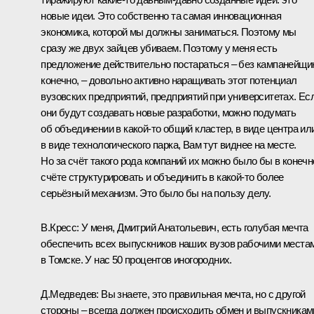
новые идеи. Это собственно та самая инновационная
экономика, которой мы должны заниматься. Поэтому мы
сразу же двух зайцев убиваем. Поэтому у меня есть
предложение действительно постараться – без кампанейщи
конечно, – довольно активно наращивать этот потенциал
вузовских предприятий, предприятий при университетах. Ес
они будут создавать новые разработки, можно подумать
об объединении в какой‑то общий кластер, в виде центра ил
в виде технологического парка, Вам тут виднее на месте.
Но за счёт такого рода компаний их можно было бы в конеч
счёте структурировать и объединить в какой‑то более
серьёзный механизм. Это было бы на пользу делу.
В.Кресс:
У меня, Дмитрий Анатольевич, есть голубая мечта
обеспечить всех выпускников наших вузов рабочими места
в Томске. У нас 50 процентов иногородних.
Д.Медведев:
Вы знаете, это правильная мечта, но с другой
стороны – всегда должен происходить обмен и выпускникам