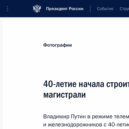
Президент России
События
Стру
Материалы по выбранной персоне
Фотографии
Якунин
,
Владимир
Иванович
40-летие начала строи
магистрали
Лента событий
Владимир Путин в режиме теле
и железнодорожников с 40-лети