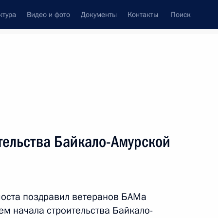
ктура
Видео и фото
Документы
Контакты
Поиск
Все персоны
тельства Байкало-Амурской
Подписаться на ленту
моста поздравил ветеранов БАМа
ем начала строительства Байкало-