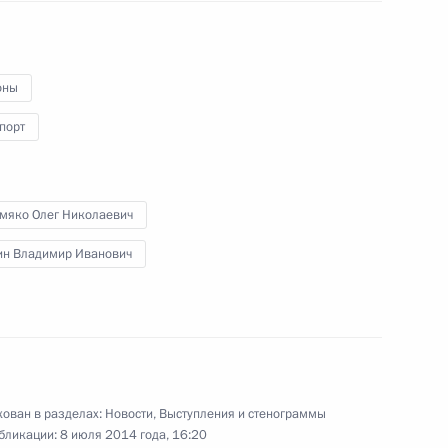
оны
порт
мпании «Российские железные
мяко Олег Николаевич
ин Владимир Иванович
ещания о социально-
й области
ован в разделах:
Новости
,
Выступления и стенограммы
бликации:
8 июля 2014 года, 16:20