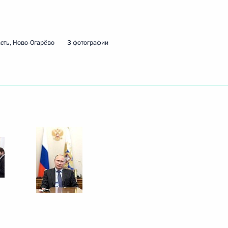
м Якуниным
сть, Ново-Огарёво
3 фотографии
ещания с членами
ещания с членами
Российские железные дороги»