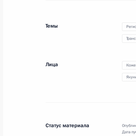
Владимиром Якуниным
23 января 2015 года, 15:10
Темы
Реги
Транс
Рабочая встреча с президентом ко
дороги» Владимиром Якуниным
Лица
29 октября 2014 года, 23:00
Коже
Якун
Перечень поручений по итогам сов
экономическом развитии Самарско
11 августа 2014 года, 17:30
Статус материала
Опублик
Дата пу