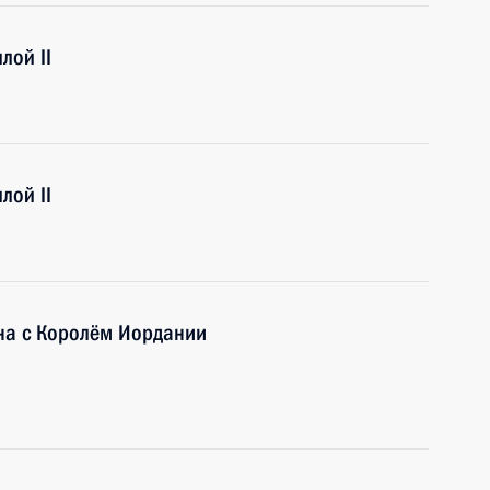
лой II
лой II
на с Королём Иордании