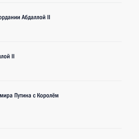
рдании Абдаллой II
лой II
имира Путина с Королём