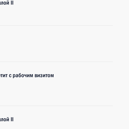
лой II
тит с рабочим визитом
лой II