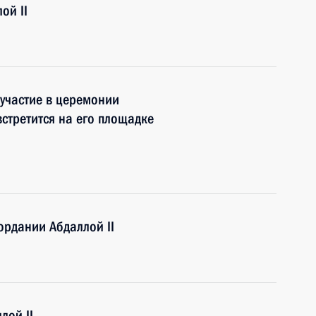
ой II
 участие в церемонии
стретится на его площадке
рдании Абдаллой II
лой II