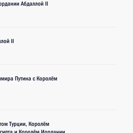
рдании Абдаллой II
лой II
имира Путина с Королём
том Турции, Королём
Египта и Королём Иордании