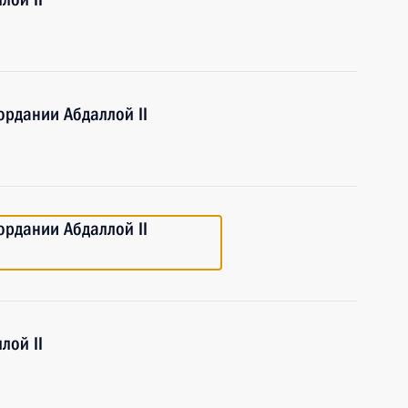
рдании Абдаллой II
рдании Абдаллой II
лой II