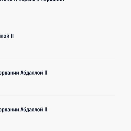
лой II
рдании Абдаллой II
рдании Абдаллой II