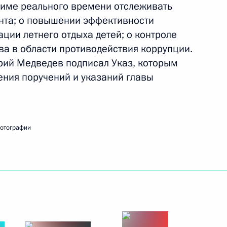
име реального времени отслеживать
ть следующие материалы
нта; о повышении эффективности
ации летнего отдыха детей; о контроле
ва в области противодействия коррупции.
ня поручений, данных
рий Медведев подписал Указ, которым
итогам работы мобильной
ения поручений и указаний главы
фотографии
боты мобильной приёмной
противодействию коррупции