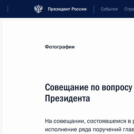
Президент России
События
Стру
Материалы по выбранной персоне
Фотографии
Чуйченко
,
Константин
Анатольевич
Министр юстиции Российской Федера
Совещание по вопросу
Президента
Лента событий
На совещании, состоявшемся в
исполнение ряда поручений глав