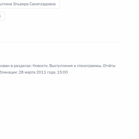
уллина Эльвира Сахипзадовна
4
о поручено провести
тников ГЛОНАСС
ован в разделах:
Новости
,
Выступления и стенограммы
,
Отчёты
ие по вопросам исполнения
бликации:
28 марта 2011 года, 15:00
вещания по вопросам