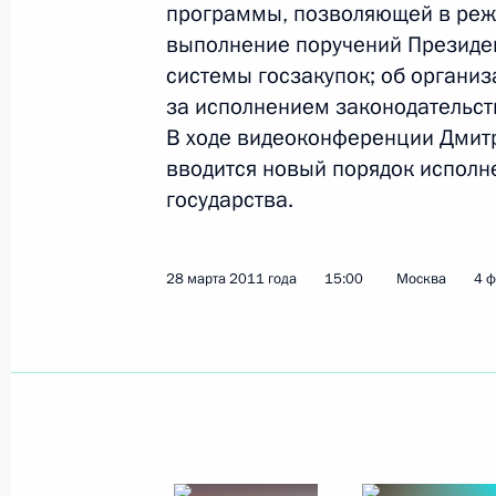
программы, позволяющей в реж
Показа
выполнение поручений Президе
системы госзакупок; об организ
за исполнением законодательст
О выполнении пунктов 4 и 5 переч
В ходе видеоконференции Дмит
губернатору Амурской области по 
вводится новый порядок исполн
приёмной Президента
государства.
28 июля 2011 года, 15:40
28 марта 2011 года
15:00
Москва
4 
Перечень поручений по итогам ра
Президента в Амурской области
27 мая 2011 года, 20:15
Заседание президиума Совета по 