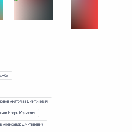
 поручений Президента
езидента – начальником
лужба
тином Чуйченко
монов Анатолий Дмитриевич
мьев Игорь Юрьевич
сти на транспорте
в Александр Дмитриевич