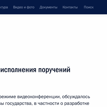
ктура
Видео и фото
Документы
Контакты
Поиск
Все персоны
ции
 исполнения поручений
Подписаться на ленту
 режиме видеоконференции, обсуждалось
ы государства, в частности о разработке