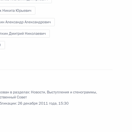
енецкого автономного округа
х Никита Юрьевич
ин Александр Александрович
лкин Дмитрий Николаевич
Ямало-Ненецкого автономного
9
ован в разделах:
Новости
,
Выступления и стенограммы
,
ственный Совет
бликации:
26 декабря 2011 года, 15:30
Ямало-Ненецкого автономного