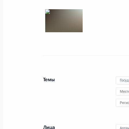
Кобылкиным
20 мая 2019 года, 14:15
Магомедсалам Магомедов совершил
Ненецкий автономный округ
25 марта 2017 года, 15:00
Темы
Госу
Рабочая встреча с Дмитрием Кобы
Мест
6 октября 2015 года, 14:30
Реги
Дмитрий Кобылкин назначен врем
Лица
Арта