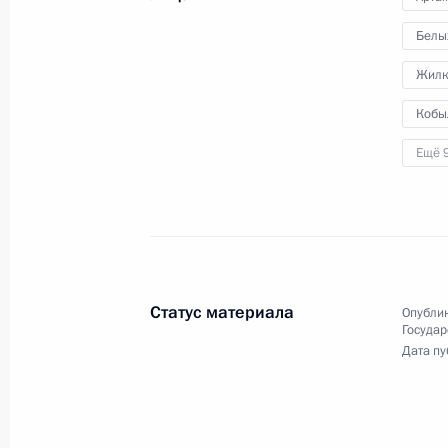
обязанности губернатора Ямало-Н
Белы
12 марта 2015 года, 14:00
Жилк
Кобы
Рабочая встреча с губернатором 
Ещё 
округа Дмитрием Кобылкиным
10 марта 2015 года, 13:20
Поездка в Иваново
Статус материала
Опублик
26 мая 2014 года, 18:15
Государ
Дата пу
Рабочая встреча с губернатором 
округа Дмитрием Кобылкиным