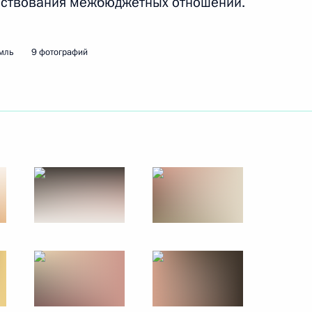
енствования межбюджетных отношений.
должности Министра
мль
9 фотографий
 и пожарами в регионах
та по направлению «Экология
есурсов и экологии Дмитрием