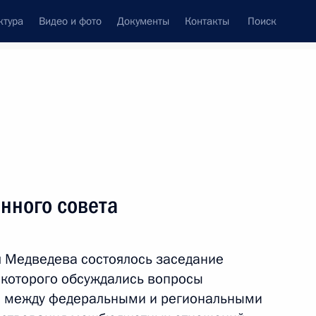
ктура
Видео и фото
Документы
Контакты
Поиск
Все персоны
нного совета
 Медведева состоялось заседание
Подписаться на ленту
е которого обсуждались вопросы
 между федеральными и региональными