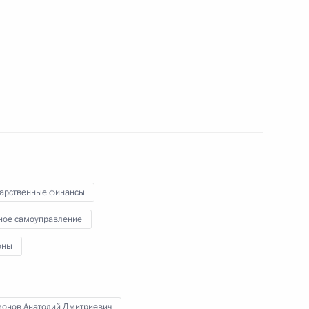
 рабочую поездку в Ямало-
дарственные финансы
лкиным и Сергеем Левченко
ное самоуправление
оны
енно исполняющим
монов Анатолий Дмитриевич