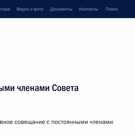
ктура
Видео и фото
Документы
Контакты
Поиск
Все персоны
ыми членами Совета
Подписаться на ленту
ивное совещание с постоянными членами