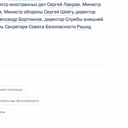
истр иностранных дел
Сергей Лавров
, Министр
в
, Министр обороны
Сергей Шойгу
, директор
посвящённое политике
ександр Бортников
, директор Службы внешней
тства
ель Секретаря Совета Безопасности
Рашид
 Совета Безопасности
няя политика
виенко и Сергеем
ональная безопасность
оны