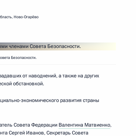
ть следующие материалы
бласть, Ново-Огарёво
ателей
овета Безопасности.
Совета Федерации
радавших от наводнений, а также на других
еской обстановкой.
оциально-экономического развития страны
принятии Крыма
датель Совета Федерации
Валентина Матвиенко
,
ента
Сергей Иванов
, Секретарь Совета