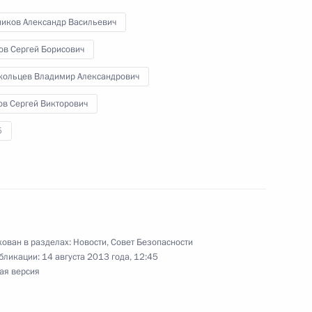
ников Александр Васильевич
 Совета Безопасности
ов Сергей Борисович
кольцев Владимир Александрович
ов Сергей Викторович
 Совета Безопасности
5
Совета Федерации
ован в разделах:
Новости
,
Совет Безопасности
бликации:
14 августа 2013 года, 12:45
ая версия
дент возложил венок