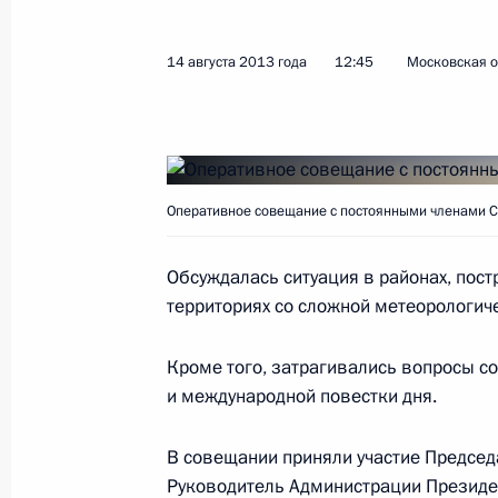
Показа
14 августа 2013 года
12:45
Московская о
Встреча с членами Совета законод
28 апреля 2014 года, 15:40
Оперативное совещание с постоянными членами С
Встреча с членами Совета палаты 
Обсуждалась ситуация в районах, пост
27 марта 2014 года, 15:30
территориях со сложной метеорологич
Кроме того, затрагивались вопросы с
Церемония подписания законов о 
и международной повестки дня.
и Севастополя в состав России
В совещании приняли участие Предсе
21 марта 2014 года, 15:30
Руководитель Администрации Презид