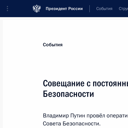
Президент России
События
Стру
Материалы по выбранной персоне
События
Матвиенко
,
Валентина
Ивановна
Председатель Совета Федерации
Совещание с постоянн
Безопасности
Лента событий
Владимир Путин провёл операт
Совета Безопасности.