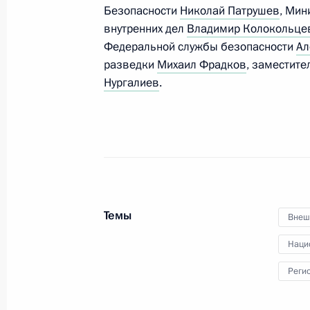
Безопасности
Николай Патрушев
, Мин
внутренних дел
Владимир Колокольце
Заседание президиума Госсовета, 
Федеральной службы безопасности
Ал
в области семьи, материнства и де
разведки
Михаил Фрадков
, заместит
Нургалиев
.
17 февраля 2014 года, 20:30
Совещание с постоянными членами
1 ноября 2013 года, 15:50
Темы
Внеш
Рабочая встреча с Валентиной Мат
Наци
Нарышкиным
Реги
2 сентября 2013 года, 18:00