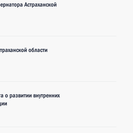
бернатора Астраханской
страханской области
та о развитии внутренних
ции