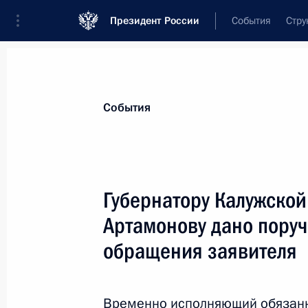
Президент России
События
Стру
Материалы по выбранной персоне
События
Артамонов
,
Анатолий
Дмитриевич
Губернатору Калужской
Артамонову дано поруч
обращения заявителя
Лента событий
Временно исполняющий обязанн