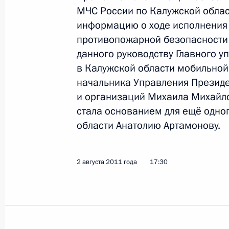
МЧС России по Калужской облас
Показа
информацию о ходе исполнения
противопожарной безопасности
О ходе исполнения пункта 6 перечн
данного руководству Главного у
по итогам работы мобильной приё
в Калужской области мобильной
области
начальника Управления Президе
и организаций Михаила Михайл
5 ноября 2011 года, 13:10
стала основанием для ещё одно
области Анатолию Артамонову.
О продлении контроля исполнения 
данных по итогам работы мобильн
2 августа 2011 года
17:30
в Калужской области
5 ноября 2011 года, 13:00