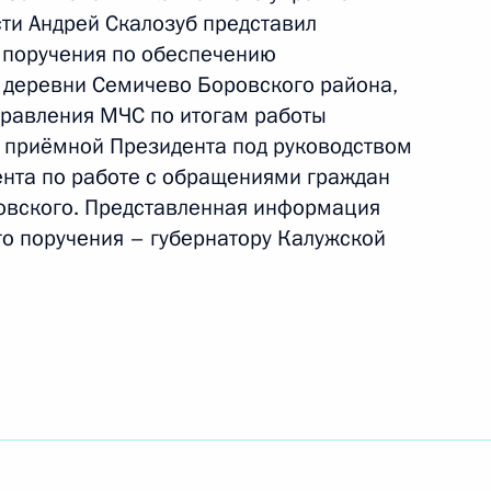
ти Андрей Скалозуб представил
ть следующие материалы
 поручения по обеспечению
 деревни Семичево Боровского района,
я поручений, данных
правления МЧС по итогам работы
мной Президента в Калужской
 приёмной Президента под руководством
нта по работе с обращениями граждан
овского. Представленная информация
го поручения – губернатору Калужской
пункта 5 перечня поручений,
ой приёмной Президента