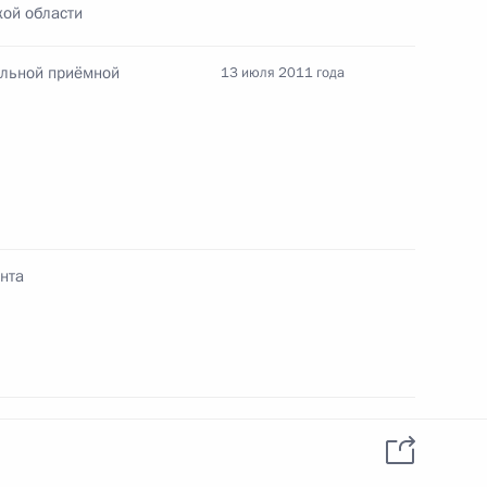
ой области
я поручений, данных
ильной приёмной
мной Президента в Калужской
13 июля 2011 года
атолию Артамонову дано
ращения заявителя
нта
здравоохранения