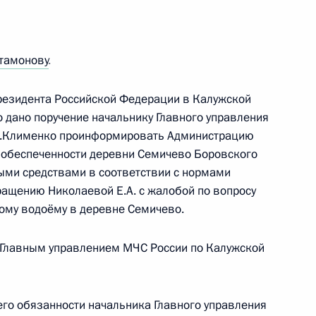
еречня поручений, данных
мной Президента в Калужской
ртамонову
.
резидента Российской Федерации в Калужской
 дано поручение начальнику Главного управления
льнику Главного управления
.И.Клименко проинформировать Администрацию
и губернатору Калужской
 обеспеченности деревни Семичево Боровского
ыми средствами в соответствии с нормами
ты мобильной приёмной
ащению Николаевой Е.А. с жалобой по вопросу
ому водоёму в деревне Семичево.
 Главным управлением МЧС России по Калужской
а 3 и исполнен пункт 7
гам работы мобильной
о обязанности начальника Главного управления