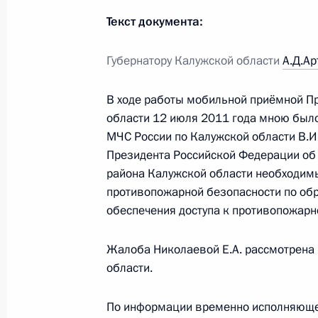
О ходе исполнения пунктов 5 и 6 п
Текст документа:
по итогам работы мобильной приё
области
Губернатору Калужской области
А.Д.А
2 ноября 2011 года, 20:20
В ходе работы мобильной приёмной П
области 12 июля 2011 года мною было
О ходе исполнения поручения нача
МЧС России по Калужской области В
МЧС России по Калужской области 
Президента Российской Федерации об
района Калужской области необходим
области, данного по итогам рабо
противопожарной безопасности по обр
Президента в Калужской области
обеспечения доступа к противопожарн
5 октября 2011 года, 20:00
Жалоба Николаевой Е.А. рассмотрена
области.
Продлён контроль исполнения пункт
перечня поручений, данных по ито
По информации временно исполняющег