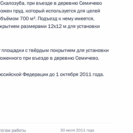
области
.Скалозуба, при въезде в деревню Семичево
ожен пруд, который используется для целей
бъёмом 700 м³. Подъезд к нему имеется,
окрытием размерами 12х12 м для установки
я поручений, данных
мной Президента в Калужской
у площадки с твёрдым покрытием для установки
ложенного при въезде в деревню Семичево.
ссийской Федерации до 1 октября 2011 года.
я поручений, данных
мной Президента в Калужской
тогам работы
30 июля 2011 года