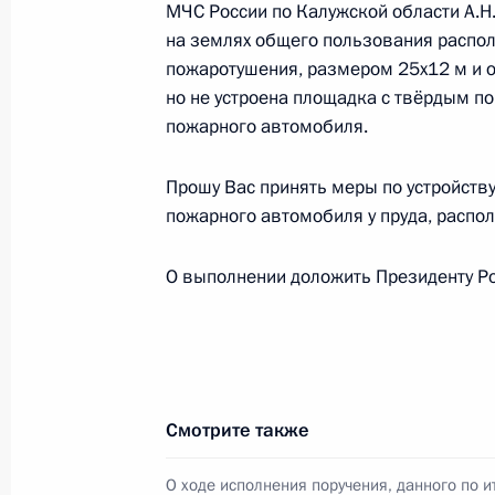
приёмной Президента в Калужской 
МЧС России по Калужской области А.Н
на землях общего пользования распол
28 сентября 2011 года, 19:20
пожаротушения, размером 25х12 м и о
но не устроена площадка с твёрдым п
пожарного автомобиля.
О ходе исполнения пункта 3 перечн
по итогам работы мобильной приё
Прошу Вас принять меры по устройств
области
пожарного автомобиля у пруда, распо
26 сентября 2011 года, 22:20
О выполнении доложить Президенту Ро
О ходе исполнения пункта 5 перечн
по итогам работы мобильной приё
области
Смотрите также
16 сентября 2011 года, 21:50
О ходе исполнения поручения, данного по и