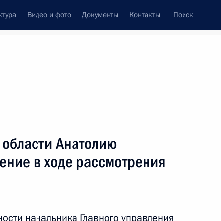
ктура
Видео и фото
Документы
Контакты
Поиск
Все персоны
 области Анатолию
ение в ходе рассмотрения
Подписаться на ленту
ости начальника Главного управления