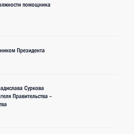
должности помощника
щником Президента
ладислава Суркова
теля Правительства –
тва