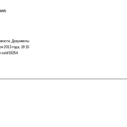
ния.
овости
,
Документы
ря 2013 года, 18:15
n.ru/d/19254