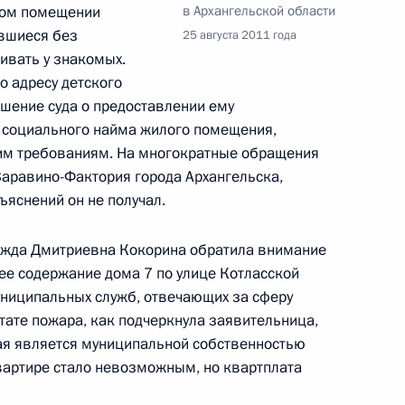
илом помещении
в Архангельской области
авшиеся без
25 августа 2011 года
ивать у знакомых.
о адресу детского
ний, данных по итогам работы
ешение суда о предоставлении ему
 Архангельской области
 социального найма жилого помещения,
им требованиям. На многократные обращения
Варавино-Фактория города Архангельска,
ъяснений он не получал.
я поручений по итогам
ежда Дмитриевна Кокорина обратила внимание
дента в Архангельской
е содержание дома 7 по улице Котласской
униципальных служб, отвечающих за сферу
тате пожара, как подчеркнула заявительница,
рая является муниципальной собственностью
вартире стало невозможным, но квартплата
боты мобильной приёмной