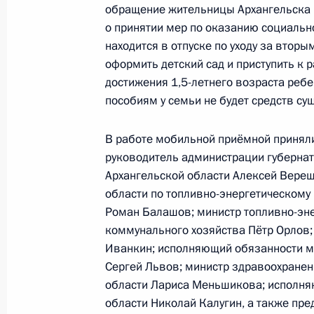
обращение жительницы Архангельска 
2 августа 2011 года, 17:20
о принятии мер по оказанию социаль
находится в отпуске по уходу за вторы
оформить детский сад и приступить к р
2 августа мобильная приёмная Пре
достижения 1,5-летнего возраста реб
в Нижнем Новгороде
пособиям у семьи не будет средств су
2 августа 2011 года, 09:00
В работе мобильной приёмной приняли
руководитель администрации губернат
Архангельской области Алексей Верещ
области по топливно-энергетическому
Роман Балашов; министр топливно-эн
Встреча с военнослужащими Во
коммунального хозяйства Пётр Орлов;
Иванкин; исполняющий обязанности м
26 июля 2026 года
Сергей Львов; министр здравоохранен
области Лариса Меньшикова; исполня
области Николай Калугин, а также пр