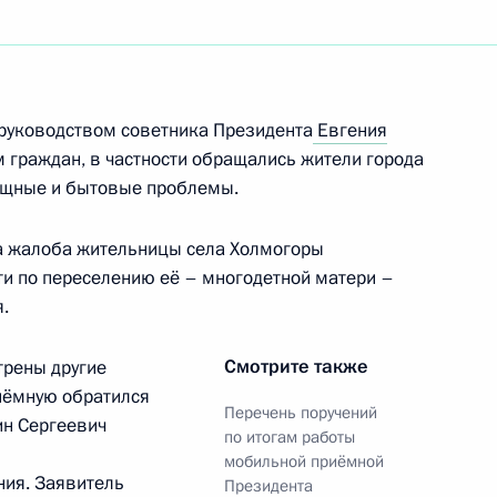
я поручений по итогам
дента в Нижегородской
руководством советника Президента
Евгения
 граждан, в частности обращались жители города
лищные и бытовые проблемы.
еречня поручений, данных
мной Президента
а жалоба жительницы села Холмогоры
ти по переселению её – многодетной матери –
.
Смотрите также
трены другие
риёмную обратился
Перечень поручений
я поручений, данных
ин Сергеевич
по итогам работы
мной Президента
мобильной приёмной
ния. Заявитель
Президента