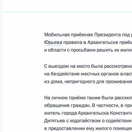
О ходе исполнения пункта 2 перечн
работы мобильной приёмной Прези
области
31 декабря 2011 года, 14:20
Мобильная приёмная Президента под 
Юрьева
провела в Архангельске приём
и области с просьбами решить их жи
О ходе исполнения пунктов 4 и 6 п
по итогам работы мобильной приё
С выездом на место была рассмотрен
в Архангельской области
на бездействие местных органов влас
из дома, непригодного для проживания
16 декабря 2011 года, 10:00
На личном приёме также были рассмо
обращения граждан. В частности, в п
Об исполнении и о ходе исполнени
житель города Архангельска Констант
по итогам работы мобильной приё
Дитятьев с ходатайством о содействии
в Архангельской области
в предоставлении ему жилого помеще