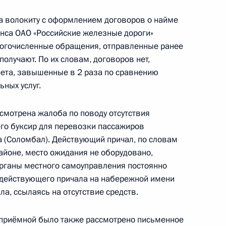
ти
а волокиту с оформлением договоров о найме
нса ОАО «Российские железные дороги»
ногочисленные обращения, отправленные ранее
олучают. По их словам, договоров нет,
ета, завышенные в 2 раза по сравнению
ангельской области
ных услуг.
смотрена жалоба по поводу отсутствия
го буксир для перевозки пассажиров
боты мобильной приёмной
а (Соломбал). Действующий причал, по словам
ти
айоне, место ожидания не оборудовано,
рганы местного самоуправления постоянно
 действующего причала на набережной имени
ла, ссылаясь на отсутствие средств.
егородской области
 приёмной было также рассмотрено письменное