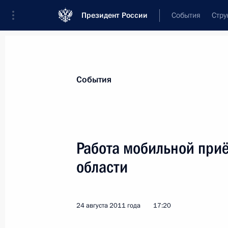
Президент России
События
Стру
Материалы по выбранной персоне
События
Юрьев
,
Евгений
Леонидович
Работа мобильной при
области
Лента событий
24 августа 2011 года
17:20