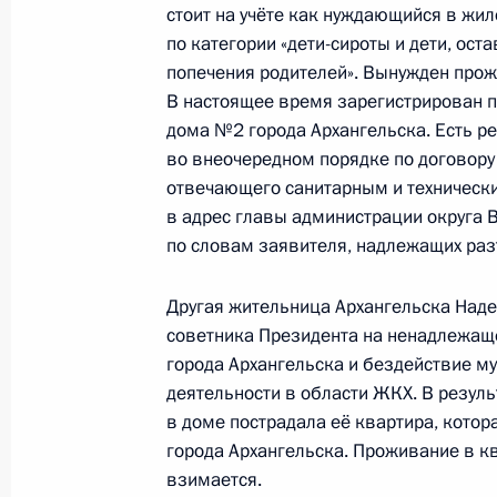
стоит на учёте как нуждающийся в ж
8 ноября 2011 года, 20:00
по категории «дети-сироты и дети, ост
попечения родителей». Вынужден прож
В настоящее время зарегистрирован п
О ходе исполнения перечня поруче
дома №2 города Архангельска. Есть р
мобильной приёмной Президента в
во внеочередном порядке по договору
отвечающего санитарным и техническ
19 октября 2011 года, 20:00
в адрес главы администрации округа 
по словам заявителя, надлежащих раз
О ходе исполнения пункта 1 перечн
Другая жительница Архангельска Над
работы мобильной приёмной Прези
советника Президента на ненадлежаще
области
города Архангельска и бездействие м
1 октября 2011 года, 12:40
деятельности в области ЖКХ. В резуль
в доме пострадала её квартира, кото
города Архангельска. Проживание в к
взимается.
Перечень поручений по итогам ра