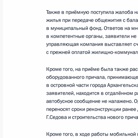
Президента в Архангельской облас
Также в приёмную поступила жалоба н
25 августа 2011 года, 14:00
жилья при передаче общежития с бала
в муниципальный фонд. Ответов на м
в компетентные органы, заявители не п
управляющая компания выставляет сч
Работа мобильной приёмной в Арх
с прежней оплатой жилищно-коммуналь
24 августа 2011 года, 17:20
Кроме того, на приёме была также рас
оборудованного причала, принимающе
Перечень поручений по итогам ра
в островной части города Архангельск
Президента в Нижегородской облас
заявителей, находится в отдалённом р
автобусное сообщение не налажено. О
3 августа 2011 года, 21:45
переносят сроки реконструкции ранее
Г.Седова и строительства нового прича
Работа мобильной приёмной в Ниж
Кроме того, в ходе работы мобильной