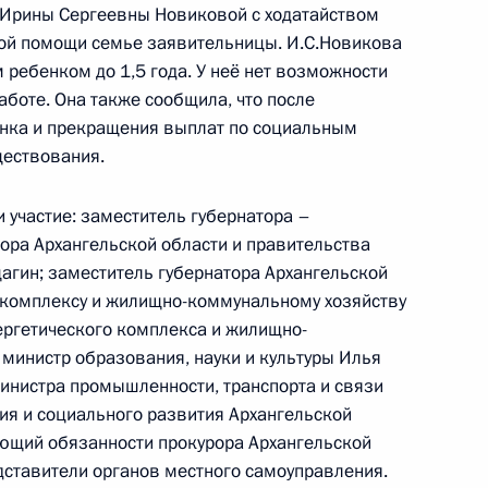
Ирины Сергеевны Новиковой с ходатайством
ной помощи семье заявительницы. И.С.Новикова
м ребенком до 1,5 года. У неё нет возможности
аботе. Она также сообщила, что после
зидента будет работать
енка и прекращения выплат по социальным
ществования.
 участие: заместитель губернатора –
ора Архангельской области и правительства
агин; заместитель губернатора Архангельской
 комплексу и жилищно-коммунальному хозяйству
ергетического комплекса и жилищно-
енно-Морского Флота
 министр образования, науки и культуры Илья
инистра промышленности, транспорта и связи
ия и социального развития Архангельской
ющий обязанности прокурора Архангельской
едставители органов местного самоуправления.