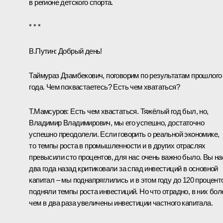
в регионе детского спорта.
* * *
В.Путин:
Добрый день!
Таймураз Дзамбекович, поговорим по результатам прошлого
года. Чем похвастаетесь? Есть чем хвататься?
Т.Мамсуров:
Есть чем хвастаться. Тяжёлый год был, но,
Владимир Владимирович, мы его успешно, достаточно
успешно преодолели. Если говорить о реальной экономике,
то темпы роста в промышленности и в других отраслях
превысили сто процентов, для нас очень важно было. Вы на
два года назад критиковали за спад инвестиций в основной
капитал – мы поднапряглились и в этом году до 120 процент
подняли темпы роста инвестиций. Но что отрадно, в них бол
чем в два раза увеличены инвестиции частного капитала.