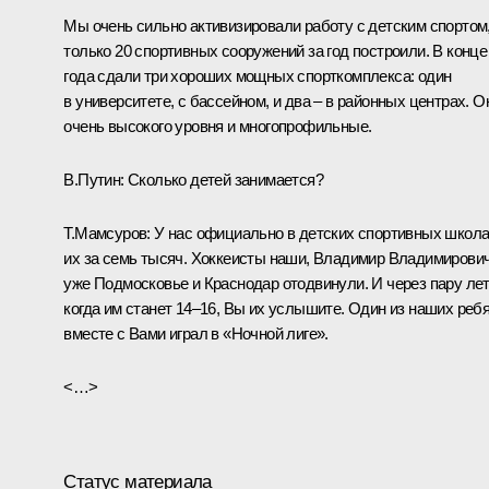
Мы очень сильно активизировали работу с детским спортом
только 20 спортивных сооружений за год построили. В конце
года сдали три хороших мощных спорткомплекса: один
в университете, с бассейном, и два – в районных центрах. О
очень высокого уровня и многопрофильные.
В.Путин:
Сколько детей занимается?
Т.Мамсуров:
У нас официально в детских спортивных школ
их за семь тысяч. Хоккеисты наши, Владимир Владимирович
уже Подмосковье и Краснодар отодвинули. И через пару лет
когда им станет 14–16, Вы их услышите. Один из наших реб
вместе с Вами играл в «Ночной лиге».
<…>
Статус материала