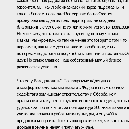
самого больших радостей не бывает от таких оценок, но, как
говорится, мы, как любой кавказский народ, тщеславны, и,
когда в Давосе в докладе Всемирного банка Осетия
прозвучала как одна из трёх территорий, где созданы
благоприятные условия по их критериям, меня это порадова
Но я не вижу, что к нам все хлынули, ну, потому что мы –
Кавказ, мы «фоним», но тем не менее это говорит о том, что
парламент, наши все уровни власти поработали, и мы
по нормам подготовили всё, чтобы к нам шли инвестиции. О
идут. Но самое главное, наш собственный малый бизнес
развивается успешно.
Что могу Вам доложить? По программе «Доступное
и комфортное жильё» мы вместе с Федеральным фондом
содействия жилищному строительству и Сбербанком
организовали такую конструкцию ипотечного кредита, что на
удалось за прошлый год, за полтора года 200 квартир выдат
учителям, врачам и работникам культуры, и ещё 400 мы
продолжаем строить. То есть они практически, как в те стар
добрые времена, начали получать жильё.