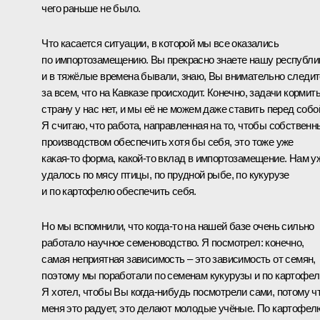
чего раньше не было.
Что касается ситуации, в которой мы все оказались
по импортозамещению. Вы прекрасно знаете нашу республи
и в тяжёлые времена бывали, знаю, Вы внимательно следит
за всем, что на Кавказе происходит. Конечно, задачи кормит
страну у нас нет, и мы её не можем даже ставить перед собо
Я считаю, что работа, направленная на то, чтобы собствен
производством обеспечить хотя бы себя, это тоже уже
какая‑то форма, какой‑то вклад в импортозамещение. Нам у
удалось по мясу птицы, по прудной рыбе, по кукурузе
и по картофелю обеспечить себя.
Но мы вспомнили, что когда‑то на нашей базе очень сильно
работало научное семеноводство. Я посмотрел: конечно,
самая неприятная зависимость – это зависимость от семян,
поэтому мы поработали по семенам кукурузы и по картофел
Я хотел, чтобы Вы когда‑нибудь посмотрели сами, потому ч
меня это радует, это делают молодые учёные. По картофел