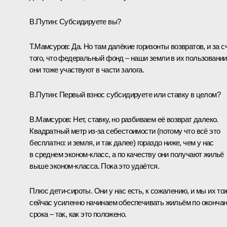
В.Путин:
Субсидируете вы?
Т.Мамсуров:
Да. Но там далёкие горизонты возвратов, и за с
того, что федеральный фонд – наши земли в их пользовании
они тоже участвуют в части залога.
В.Путин:
Первый взнос субсидируете или ставку в целом?
В.Мамсуров:
Нет, ставку, но разбиваем её возврат далеко.
Квадратный метр из‑за себестоимости (потому что всё это
бесплатно: и земля, и так далее) гораздо ниже, чем у нас
в среднем эконом-класс, а по качеству они получают жильё
выше эконом-класса. Пока это удаётся.
Плюс дети-сироты. Они у нас есть, к сожалению, и мы их то
сейчас усиленно начинаем обеспечивать жильём по оконча
срока – так, как это положено.