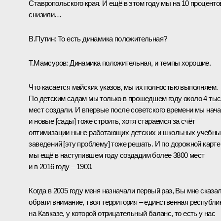
Ставропольского края. И ещё в этом году мы на 10 проценто
снизили…
В.Путин:
То есть динамика положительная?
Т.Мамсуров:
Динамика положительная, и темпы хорошие.
Что касается майских указов, мы их полностью выполняем.
По детским садам мы только в прошедшем году около 4 ты
мест создали. И впервые после советского времени мы нач
и новые [сады] тоже строить, хотя стараемся за счёт
оптимизации ныне работающих детских и школьных учебны
заведений [эту проблему] тоже решать. И по дорожной карте
мы ещё в наступившем году создадим более 3800 мест
и в 2016 году – 1900.
Когда в 2005 году меня назначали первый раз, Вы мне сказал
обрати внимание, твоя территория – единственная республи
на Кавказе, у которой отрицательный баланс, то есть у нас