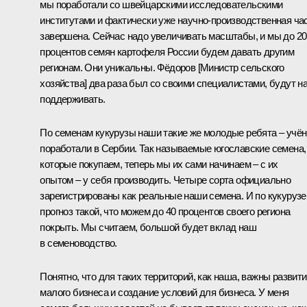
мы поработали со швейцарскими исследовательскими
институтами и фактически уже научно-производственная ча
завершена. Сейчас надо увеличивать масштабы, и мы до 20
процентов семян картофеля России будем давать другим
регионам. Они уникальны. Фёдоров [Министр сельского
хозяйства] два раза был со своими специалистами, будут н
поддерживать.
По семенам кукурузы наши такие же молодые ребята – учё
поработали в Сербии. Так называемые югославские семена,
которые покупаем, теперь мы их сами начинаем – с их
опытом – у себя производить. Четыре сорта официально
зарегистрированы как реальные наши семена. И по кукурузе
прогноз такой, что можем до 40 процентов своего региона
покрыть. Мы считаем, большой будет вклад наш
в семеноводство.
Понятно, что для таких территорий, как наша, важны развит
малого бизнеса и создание условий для бизнеса. У меня