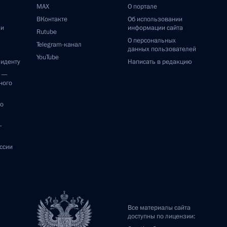
MAX
О портале
ВКонтакте
Об использовании
ии
информации сайта
Rutube
О персональных
Telegram-канал
данных пользователей
YouTube
зиденту
Написать в редакцию
и —
ного
по
—
ссии
Все материалы сайта
доступны по лицензии: