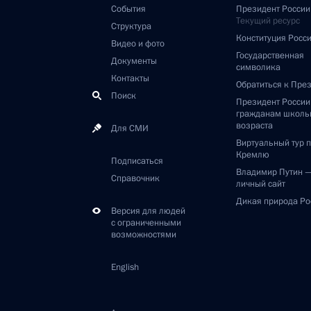
События
Президент России
Текущий ресурс
Структура
Конституция Росс
Видео и фото
Государственная
Документы
символика
Контакты
Обратиться к Пре
Поиск
Президент Росси
гражданам школь
возраста
Для СМИ
Виртуальный тур 
Кремлю
Подписаться
Владимир Путин 
Справочник
личный сайт
Дикая природа Ро
Версия для людей
с ограниченными
возможностями
English