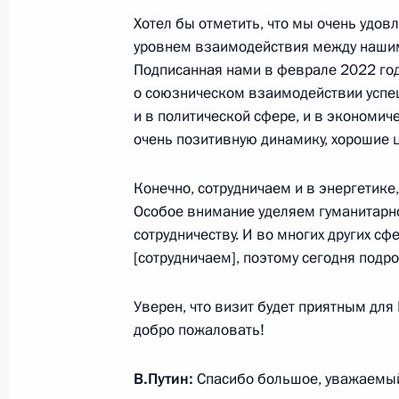
Телефонный разговор с Президен
Хотел бы отметить, что мы очень удов
Алиевым
уровнем взаимодействия между наши
28 декабря 2024 года, 15:35
Подписанная нами в феврале 2022 го
о союзническом взаимодействии успе
и в политической сфере, и в экономич
очень позитивную динамику, хорошие 
Телефонный разговор с Президен
Алиевым
Конечно, сотрудничаем и в энергетике,
24 декабря 2024 года, 11:50
Особое внимание уделяем гуманитарн
сотрудничеству. И во многих других сф
[сотрудничаем], поэтому сегодня подр
Телефонный разговор с Президен
Алиевым
Уверен, что визит будет приятным для
добро пожаловать!
15 ноября 2024 года, 12:15
В.Путин:
Спасибо большое, уважаемый