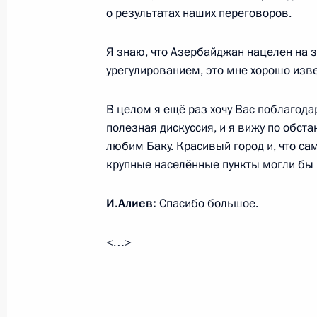
Государственный визит в Азербайд
о результатах наших переговоров.
18 − 19 августа 2024 года
Я знаю, что Азербайджан нацелен на 
урегулированием, это мне хорошо изве
Встреча с Президентом Азербайдж
В целом я ещё раз хочу Вас поблагодар
полезная дискуссия, и я вижу по обст
3 июля 2024 года, 12:40
любим Баку. Красивый город и, что сам
крупные населённые пункты могли бы
Встреча с ветеранами-строителями
И.Алиев:
Спасибо большое.
Амурской магистрали
22 апреля 2024 года, 20:35
<…>
Встреча с Президентом Азербайдж