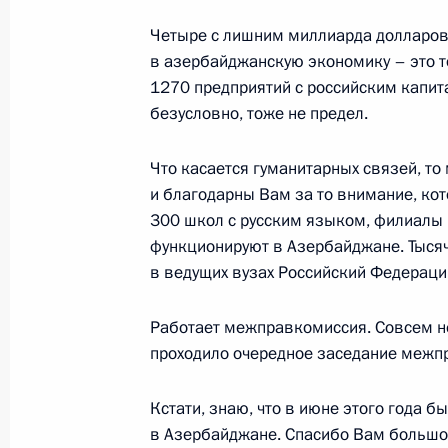
19 августа 2024 года, 16:00
Четыре с лишним миллиарда долларов 
в азербайджанскую экономику – это т
1270 предприятий с российским капит
Осмотр территории Белого города 
безусловно, тоже не предел.
19 августа 2024 года, 15:45
Что касается гуманитарных связей, т
и благодарны Вам за то внимание, кот
300 школ с русским языком, филиалы
Заявления Владимира Путина и Ил
функционируют в Азербайджане. Тыся
19 августа 2024 года, 15:00
в ведущих вузах Российский Федераци
Работает межправкомиссия. Совсем нед
проходило очередное заседание межпр
Российско-азербайджанские перег
19 августа 2024 года, 14:50
Кстати, знаю, что в июне этого года 
в Азербайджане. Спасибо Вам большо