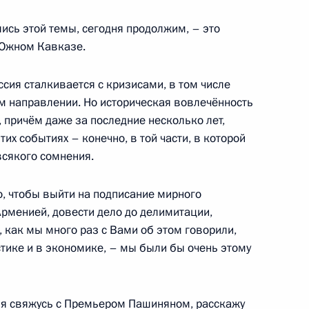
х переговоров
ись этой темы, сегодня продолжим, – это
 Южном Кавказе.
ссия сталкивается с кризисами, в том числе
ом направлении. Но историческая вовлечённость
 причём даже за последние несколько лет,
ана Ильхамом Алиевым
тих событиях – конечно, в той части, в которой
всякого сомнения.
о, чтобы выйти на подписание мирного
рменией, довести дело до делимитации,
том и Первым вице-
 как мы много раз с Вами об этом говорили,
тике и в экономике, – мы были бы очень этому
 я свяжусь с Премьером
Пашиняном
, расскажу