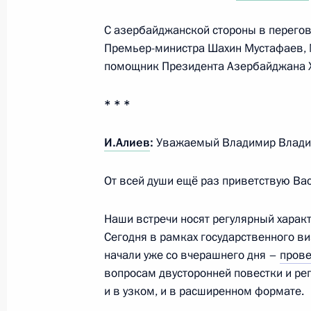
Телефонный разговор с Президен
С азербайджанской стороны в перегов
Алиевым
Премьер-министра Шахин Мустафаев, 
24 октября 2025 года, 13:00
помощник Президента Азербайджана Х
* * *
Встреча с Президентом Азербайдж
И.Алиев
:
Уважаемый Владимир Влади
9 октября 2025 года, 15:00
От всей души ещё раз приветствую Ва
Телефонный разговор Владимира П
Наши встречи носят регулярный характ
Лукашенко, Эмомали Рахмона с И
Сегодня в рамках государственного в
начали уже со вчерашнего дня –
пров
15 марта 2025 года, 18:35
вопросам двусторонней повестки и ре
и в узком, и в расширенном формате.