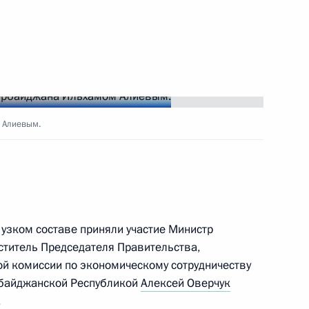
том Азербайджана Ильхамом
том Азербайджана Ильхамом
 Алиевым.
том Азербайджана Ильхамом
 узком составе приняли участие Министр
ститель Председателя Правительства,
й комиссии по экономическому сотрудничеству
рбайджанской Республикой
Алексей Оверчук
.