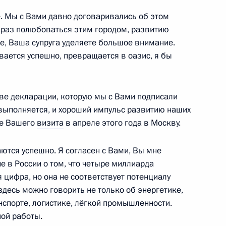
– участников СНГ
. Мы с Вами давно договаривались об этом
щё раз полюбоваться этим городом, развитию
е, Ваша супруга уделяете большое внимание.
ивается успешно, превращается в оазис, я бы
ана Ильхамом Алиевым
ве декларации, которую мы с Вами подписали
 выполняется, и хороший импульс развитию наших
де Вашего
визита
в апреле этого года в Москву.
том Азербайджана Ильхамом
ются успешно. Я согласен с Вами, Вы мне
 в России о том, что четыре миллиарда
 цифра, но она не соответствует потенциалу
десь можно говорить не только об энергетике,
нспорте, логистике, лёгкой промышленности.
Святых жён-мироносиц
ной работы.