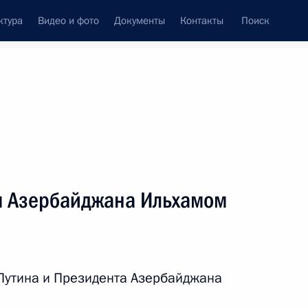
ктура
Видео и фото
Документы
Контакты
Поиск
Все персоны
м Азербайджана Ильхамом
Подписаться на ленту
Путина и Президента Азербайджана