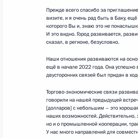
Заседание Совета глав государств 
Прежде всего спасибо за приглашение
визите, и я очень рад быть в Баку, е
8 октября 2024 года, 15:00
которого Вы и, знаю это не понаслышк
И это видно. Город развивается, разв
сказал, в регионе, безусловно.
Встреча с Президентом Азербайдж
8 октября 2024 года, 12:24
Наши отношения развиваются на осно
ещё в начале 2022 года. Она успешно
двусторонних связей был придан в хо
Телефонный разговор с Президен
Торгово-экономические связи развива
Алиевым
говорили на нашей предыдущей встрече
28 августа 2024 года, 12:22
[долларов] с небольшим – это хорошая
наших возможностей. Действительно, з
но и о промышленной кооперации, тра
Посещение кафедрального собора 
У нас много направлений для совмест