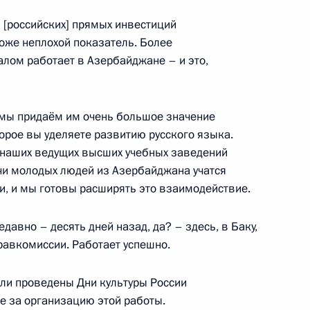
[российских] прямых инвестиций
оже неплохой показатель. Более
алом работает в Азербайджане – и это,
Баку
о мы придаём им очень большое значение
орое вы уделяете развитию русского языка.
 наших ведущих высших учебных заведений
ьхама Алиева для СМИ
чи молодых людей из Азербайджана учатся
и, и мы готовы расширять это взаимодействие.
авно – десять дней назад, да? – здесь, в Баку,
авкомиссии. Работает успешно.
оворы
были проведены Дни культуры России
е за организацию этой работы.