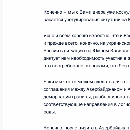
Начало российско-азербайджански
Конечно – мы с Вами вчера уже коснул
в расширенном составе
касается урегулирования ситуации на
19 августа 2024 года, 14:10
Ясно и всем хорошо известно, что и Ро
и прежде всего, конечно, на украинск
России в ситуацию на Южном Кавказе,
Встреча с Президентом Азербайдж
диктует нам необходимость участия в э
19 августа 2024 года, 12:10
это востребовано сторонами, это без 
Если мы что-то можем сделать для тог
соглашения между Азербайджаном и А
Неформальная встреча с Президен
демаркации границы, разблокировать,
президентом Азербайджана
соответствующие направления в логис
18 августа 2024 года, 20:30
рады.
Конечно, после визита в Азербайджан