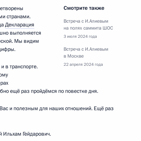
том Азербайджана Ильхамом
Смотрите также
летворены
ми странами.
Встреча с И.Алиевым
да
Декларация
на полях саммита ШОС
шно выполняется
3 июля 2024 года
еской. Мы видим
цифры.
Встреча с И.Алиевым
том Азербайджана Ильхамом
в Москве
22 апреля 2024 года
 и в транспорте.
ому
ерах
обно ещё раз пройдёмся по повестке дня.
том Азербайджана Ильхамом
 Вас и полезным для наших отношений. Ещё раз
 Ильхам Гейдарович.