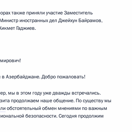
том Азербайджана Ильхамом
орах также приняли участие Заместитель
Министр иностранных дел Джейхун Байрамов,
икмет Гаджиев.
ана Ильхамом Алиевым
мирович!
с в Азербайджане. Добро пожаловать!
утина, Александра
ер, мы в этом году уже дважды встречались.
льхамом Алиевым
изита продолжаем наше общение. По существу мы
ели
обстоятельный обмен мнениями по важным
гиональной безопасности. Сегодня продолжим