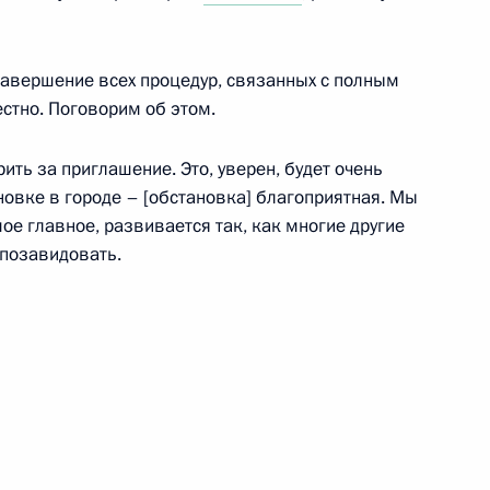
жан
завершение всех процедур, связанных с полным
стно. Поговорим об этом.
ана Ильхамом Алиевым
ить за приглашение. Это, уверен, будет очень
ановке в городе – [обстановка] благоприятная. Мы
ое главное, развивается так, как многие другие
 позавидовать.
 и работниками Байкало-
ана Ильхамом Алиевым