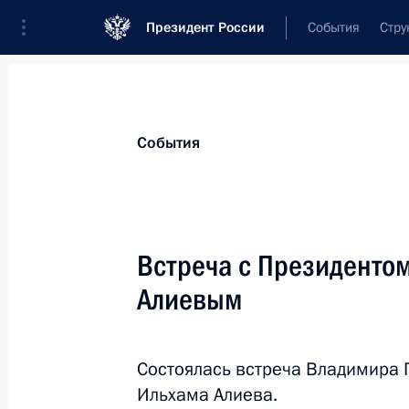
Президент России
События
Стру
Материалы по выбранной персоне
События
Алиев
,
Ильхам
Гейдарович
Президент Азербайджана
Встреча с Президенто
Алиевым
Лента событий
Состоялась встреча Владимира 
Ильхама Алиева.