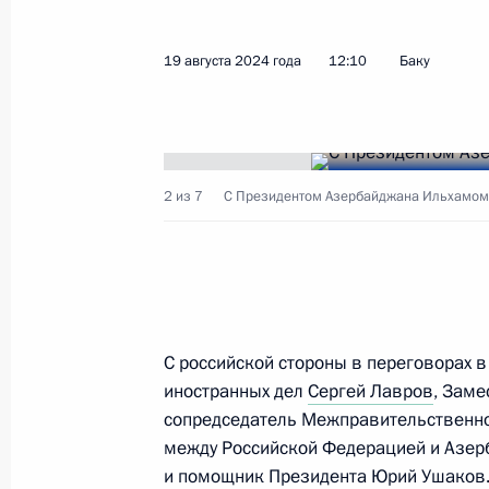
Телефонный разговор с Президен
Алиевым
19 августа 2024 года
12:10
Баку
28 июля 2026 года, 11:20
Телефонный разговор с Президен
2 из 7
С Президентом Азербайджана Ильхамом
Алиевым
11 марта 2026 года, 12:35
Телефонный разговор с Президен
С российской стороны в переговорах в
Алиевым
иностранных дел
Сергей Лавров
, Заме
сопредседатель Межправительственно
24 декабря 2025 года, 12:15
между Российской Федерацией и Азе
и помощник Президента
Юрий Ушаков