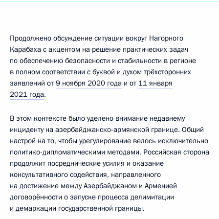
Продолжено обсуждение ситуации вокруг Нагорного
Карабаха с акцентом на решение практических задач
по обеспечению безопасности и стаби­льности в регионе
в полном соответствии с буквой и духом трёхсторонних
заявлений от
9 ноября 2020 года
и от
11 января
2021 года
.
В этом контексте было уделено внимание недавнему
инциденту на азербайджанско-армянской границе. Общий
настрой на то, чтобы урегулирование велось исклю­чи­тельно
политико-диплома­ти­чес­кими методами. Российская сторона
продолжит посреднические усилия и оказание
консультативного содействия, направленного
на достижение между Азербайджаном и Арменией
договорённости о запуске процесса делимитации
и демаркации государст­венной границы.