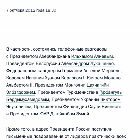
7 октября 2012 года
18:30
В частности, состоялись телефонные разговоры
с Президентом Азербайджана
Ильхамом Алиевым
,
Президентом Белоруссии
Александром Лукашенко
,
Федеральным канцлером Германии
Ангелой Меркель
,
Королём Испании
Хуаном Карлосом I
, Князем Монако
Альбертом II, Президентом Монголии
Цахиагийн
Элбэгдоржем
, Президентом Туркменистана
Гурбангулы
Бердымухамедовым
, Президентом Украины
Виктором
Януковичем
, Президентом Финляндии
Саули Ниинистё
и Президентом ЮАР
Джейкобом Зумой
.
Кроме того, в адрес Президента России поступили
письменные поздравления от лидеров практически всех