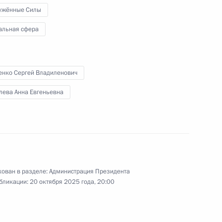
ужённые Силы
 Президентского фонда
альная сфера
енко Сергей Владиленович
на поддержку социально
лева Анна Евгеньевна
 организаций
а фонда «Защитники
ован в разделе:
Администрация Президента
бликации:
20 октября 2025 года, 20:00