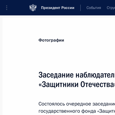
Президент России
События
Стру
Материалы по выбранной персоне
Фотографии
Кириенко
,
Сергей
Владиленович
Первый заместитель Руководителя Ад
Заседание наблюдател
«Защитники Отечества
Биография
Лента событий
Состоялось очередное заседани
государственного фонда «Защитн