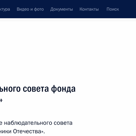
ктура
Видео и фото
Документы
Контакты
Поиск
Все персоны
министрации Президента
ьного совета фонда
»
Подписаться на ленту
е наблюдательного совета
ики Отечества».