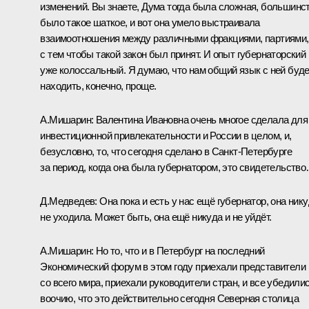
изменений. Вы знаете, Дума тогда была сложная, большинс
было такое шаткое, и вот она умело выстраивала
взаимоотношения между различными фракциями, партиями,
с тем чтобы такой закон был принят. И опыт губернаторский
уже колоссальный. Я думаю, что нам общий язык с ней буд
находить, конечно, проще.
А.Мишарин:
Валентина Ивановна очень многое сделала для
инвестиционной привлекательности и России в целом, и,
безусловно, то, что сегодня сделано в Санкт-Петербурге
за период, когда она была губернатором, это свидетельств
Д.Медведев:
Она пока и есть у нас ещё губернатор, она ник
не уходила. Может быть, она ещё никуда и не уйдёт.
А.Мишарин:
Но то, что и в Петербург на последний
Экономический форум в этом году приехали представители
со всего мира, приехали руководители стран, и все убедили
воочию, что это действительно сегодня Северная столица