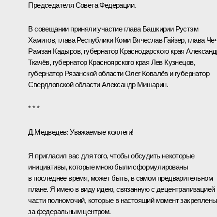
Председателя Совета Федерации.
В совещании приняли участие глава Башкирии
Рустэм
Хамитов
, глава Республики Коми
Вячеслав Гайзер
, глава Че
Рамзан Кадыров
, губернатор Краснодарского края
Александ
Ткачёв
, губернатор Красноярского края
Лев Кузнецов
,
губернатор Рязанской области
Олег Ковалёв
и губернатор
Свердловской области
Александр Мишарин
.
* * *
Д.Медведев:
Уважаемые коллеги!
Я пригласил вас для того, чтобы обсудить некоторые
инициативы, которые мною были сформулированы
в последнее время, может быть, в самом предварительном
плане. Я имею в виду идею, связанную с децентрализацией
части полномочий, которые в настоящий момент закреплен
за федеральным центром.