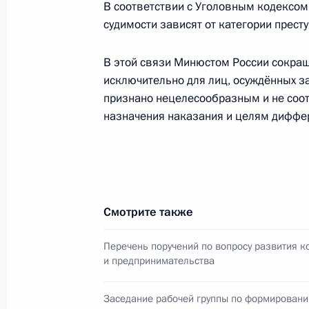
В соответствии с Уголовным кодексо
и гражданское общество»
судимости зависят от категории прест
17 марта 2015 года, 17:00
В этой связи Минюстом России сокра
исключительно для лиц, осуждённых з
признано нецелесообразным и не соо
Перечень поручений по итогам зас
назначения наказания и целям диффе
Президенте по развитию гражданс
человека
2 декабря 2014 года, 19:30
Смотрите также
Заседание президиума Совета по 
Перечень поручений по вопросу развития к
12 ноября 2014 года, 13:50
и предпринимательства
Заседание рабочей группы по формирован