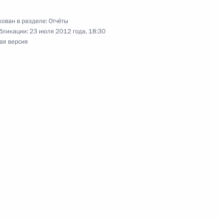
нта, касающегося сокращения
ован в разделе:
Отчёты
иц, осуждённых
бликации:
23 июля 2012 года, 18:30
арактера
ая версия
нта, касающегося исключения
го дела по преступлениям
вления потерпевшего
та по уточнению такого
ичество