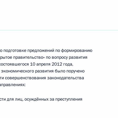
руководстве Администрации
лпредом Президента
по подготовке предложений по формированию
рытое правительство» по вопросу развития
состоявшегося 10 апреля 2012 года,
 экономического развития было поручено
сти совершенствования законодательства
противодействию коррупции
аправлениях:
ти для лиц, осуждённых за преступления
ума «Государство