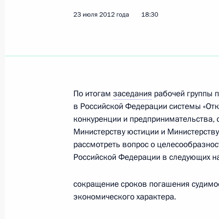
Подписаны указы о назначении в 
23 июля 2012 года
18:30
Президента
14 мая 2024 года, 10:50
Александр Коновалов назначен по
По итогам
заседания
рабочей группы 
в Конституционном Суде
в Российской Федерации системы «Отк
31 января 2020 года, 14:50
конкуренции и предпринимательства, 
Министерству юстиции и Министерству
рассмотреть вопрос о целесообразно
Заседание президиума Совета по 
Российской Федерации в следующих н
24 апреля 2015 года, 15:00
сокращение сроков погашения судимос
экономического характера.
Перечень поручений по итогам фор