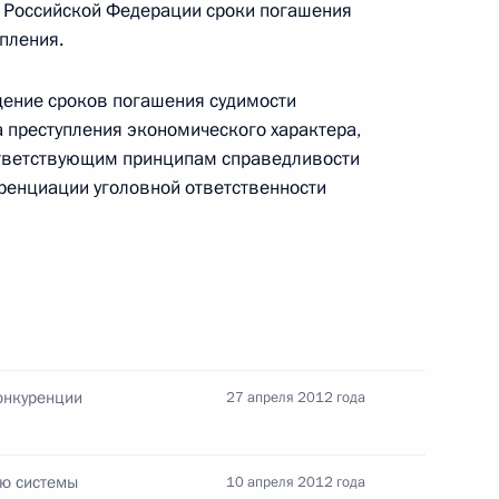
м Российской Федерации сроки погашения
упления.
щение сроков погашения судимости
а преступления экономического характера,
тветствующим принципам справедливости
едания Совета при
ренциации уголовной ответственности
кого общества и правам
противодействию коррупции
онкуренции
27 апреля 2012 года
ию системы
10 апреля 2012 года