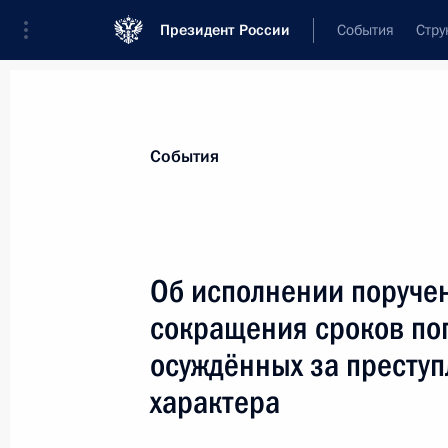
Президент России
События
Стру
Материалы по выбранной персоне
События
Коновалов
,
Александр
Владимирович
Судья Конституционного Суда
Об исполнении поруче
сокращения сроков по
осуждённых за престу
Лента событий
характера