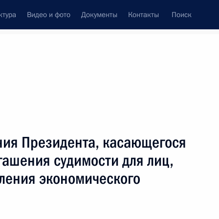
ктура
Видео и фото
Документы
Контакты
Поиск
Все персоны
ния Президента, касающегося
гашения судимости для лиц,
пления экономического
Подписаться на ленту