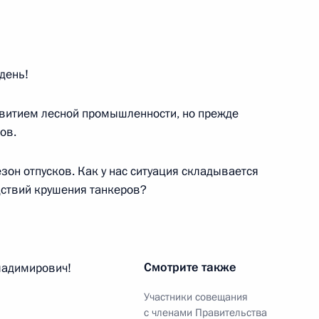
день!
ого Совета по направлению
азвитием лесной промышленности, но прежде
ов.
зон отпусков. Как у нас ситуация складывается
дствий крушения танкеров?
иморский край
Смотрите также
адимирович!
риморского края Олегом
Участники совещания
с членами Правительства