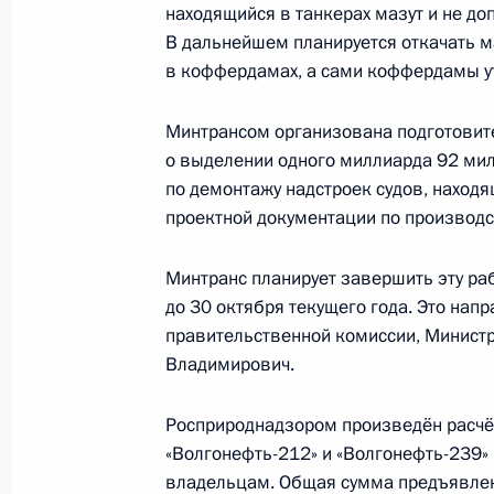
находящийся в танкерах мазут и не до
12 апреля 2024 года, 14:00
В дальнейшем планируется откачать м
в коффердамах, а сами коффердамы у
Заседание комиссии Госсовета по 
Минтрансом организована подготовит
физическая культура и спорт»
о выделении одного миллиарда 92 мил
1 декабря 2023 года, 18:30
по демонтажу надстроек судов, находя
проектной документации по производс
Минтранс планирует завершить эту ра
Заседание Совета по развитию физ
до 30 октября текущего года. Это нап
19 октября 2023 года, 16:05
правительственной комиссии, Министр
Владимирович.
Встреча с губернатором Приморск
Росприроднадзором произведён расчёт
«Волгонефть-212» и «Волгонефть-239»
11 сентября 2023 года, 18:40
владельцам. Общая сумма предъявле