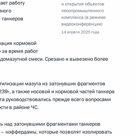
ает работу
и открытия объектов
йного
лесопромышленного
комплекса (в режиме
 танкеров
видеоконференции)
14 апреля 2025 года
риморской флотилии
зация кормовой
о за время работ
водомазутной смеси. Срезано и вывезено более
направлению «Туризм,
тилизации мазута из затонувших фрагментов
239», а также носовой и кормовой частей танкера
та руководствовались прежде всего вопросами
сти в районе ЧС.
направлению «Туризм,
ть над затонувшими фрагментами танкеров
 – коффердамы, которые позволят изолировать