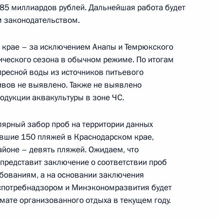
 85 миллиардов рублей. Дальнейшая работа будет
м законодательством.
точных городов
 крае – за исключением Анапы и Темрюкского
тического сезона в обычном режиме. По итогам
пресной воды из источников питьевого
ивов не выявлено. Также не выявлено
направлению «Туризм,
одукции аквакультуры в зоне ЧС.
ярный забор проб на территории данных
авшие 150 пляжей в Краснодарском крае,
айоне – девять пляжей. Ожидаем, что
представит заключение о соответствии проб
ого края Олегом Кожемяко
бованиям, а на основании заключения
спотребнадзором и Минэкономразвития будет
мате организованного отдыха в текущем году.