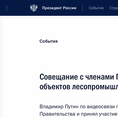
Президент России
События
Стру
Материалы по выбранной персоне
События
Кожемяко
,
Олег
Николаевич
губернатор Приморского края
Совещание с членами 
объектов лесопромышл
Лента событий
Владимир Путин по видеосвязи 
Правительства и принял участие