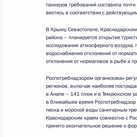
танкеров требований составила почти
вестись в соответствии с действующи
Совещание по развитию дальневос
В Крыму, Севастополе, Краснодарском
11 сентября 2023 года, 17:20
района – планируется открытие турис
исследования атмосферного воздуха, 
водоснабжения отклонений от нормат
Заседание комиссии Госсовета по 
отклонения от нормативов в рыбе и пр
физическая культура и спорт»
19 апреля 2023 года, 16:00
Роспотребнадзором организован регул
регионов, включая наиболее пострад
в Анапе – 141 пляж и в Темрюкском р
в ближайшее время Роспотребнадзор 
Встреча с губернатором Приморск
песка и морской воды санитарным тре
10 апреля 2023 года, 13:30
Краснодарским краем совместно с Ро
принято окончательное решение о фор