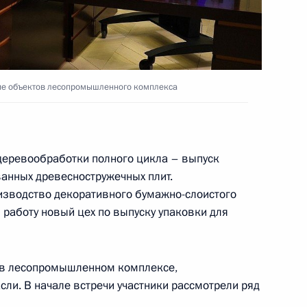
 центра «Россия»
тие объектов лесопромышленного комплекса
деревообработки полного цикла – выпуск
анных древесностружечных плит.
рно-образовательных
изводство декоративного бумажно-слоистого
 работу новый цех по выпуску упаковки для
 в лесопромышленном комплексе,
ли. В начале встречи участники рассмотрели ряд
а и открытие объектов