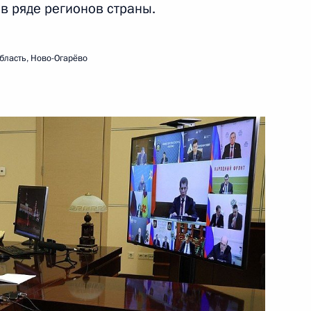
 ряде регионов страны.
ва
бласть, Ново-Огарёво
иморский край
риморского края Олегом
инфраструктуры на Дальнем