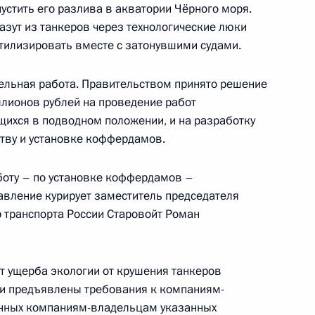
пустить его разлива в акватории Чёрного моря.
азут из танкеров через технологические люки
тилизировать вместе с затонувшими судами.
направлению «Туризм,
ельная работа. Правительством принято решение
лионов рублей на проведение работ
щихся в подводном положении, и на разработку
тву и установке коффердамов.
боту – по установке коффердамов –
ической культуры и спорта
равление курирует заместитель председателя
 транспорта России Старовойт Роман
ого края Олегом Кожемяко
 ущерба экологии от крушения танкеров
 и предъявлены требования к компаниям-
нных компаниям-владельцам указанных