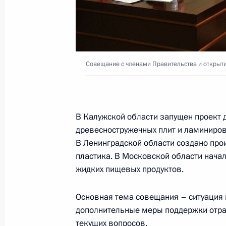
4 сентября 2025 года, 11:00
Посещение филиала Национального
Совещание с членами Правительства и откры
в Приморском крае
4 сентября 2025 года, 10:00
В Калужской области запущен проект 
древесностружечных плит и ламиниров
Совещание о ходе создания культу
В Ленинградской области создано про
и музейных комплексов
пластика. В Московской области начал
жидких пищевых продуктов.
25 июня 2025 года, 15:40
Основная тема совещания – ситуация
дополнительные меры поддержки отрас
Совещание с членами Правительств
текущих вопросов.