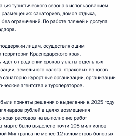
ого края Олегом Кожемяко
ация туристического сезона с использованием
 размещения: санаториев, домов отдыха,
без ограничений. По работе пляжей и доступа
дзора.
 поддержки лицам, осуществляющим
ть предыдущие материалы
 территории Краснодарского края,
 идёт о продлении сроков уплаты отдельных
заций, земельного налога, страховых взносов.
а санаторно-курортные организации, организации
тические агентства и туроператоров.
енно-Морского Флота
 были приняты решения о выделении в 2025 году
иллиардов рублей в целях возмещения
 края расходов на выполнение работ
 в марте было выделено почти 105 миллионов
бой Минтранса не менее 12 километров боновых