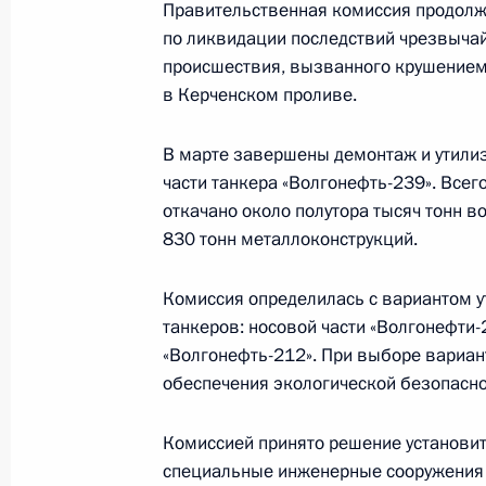
Правительственная комиссия продолж
4 сентября 2024 года, 18:40
по ликвидации последствий чрезвыча
происшествия, вызванного крушением
в Керченском проливе.
Посещение пункта базирования П
В марте завершены демонтаж и утили
4 сентября 2024 года, 09:00
части танкера «Волгонефть-239». Всег
откачано около полутора тысяч тонн 
830 тонн металлоконструкций.
Заседание комиссии Госсовета по 
физическая культура и спорт»
Комиссия определилась с вариантом у
танкеров: носовой части «Волгонефти-
3 мая 2024 года, 14:00
«Волгонефть-212». При выборе вариан
обеспечения экологической безопасно
Заседание комиссии Госсовета по 
Комиссией принято решение установи
физическая культура и спорт»
специальные инженерные сооружения