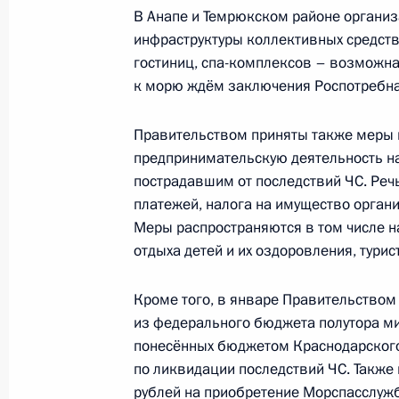
Встреча с губернатором Приморск
В Анапе и Темрюкском районе организ
инфраструктуры коллективных средств
6 сентября 2022 года, 18:50
гостиниц, спа-комплексов – возможна 
к морю ждём заключения Роспотребна
Правительством приняты также меры
Показа
предпринимательскую деятельность на
пострадавшим от последствий ЧС. Речь
платежей, налога на имущество органи
Меры распространяются в том числе н
отдыха детей и их оздоровления, турис
Встреча с военнослужащими Во
26 июля 2026 года
Кроме того, в январе Правительством
из федерального бюджета полутора м
понесённых бюджетом Краснодарского
по ликвидации последствий ЧС. Также
рублей на приобретение Морспасслуж