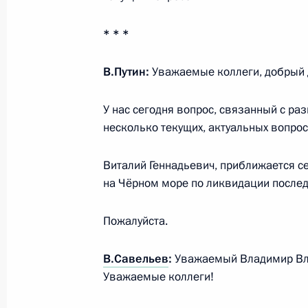
лесопромышленного комплекса
14 апреля 2025 года, 18:40
* * *
В.Путин:
Уважаемые коллеги, добрый 
Заседание комиссии Государственн
У нас сегодня вопрос, связанный с р
«Туризм»
несколько текущих, актуальных вопрос
18 ноября 2024 года, 17:00
Виталий Геннадьевич, приближается се
на Чёрном море по ликвидации после
Мария Львова-Белова посетила Пр
Пожалуйста.
22 октября 2024 года, 12:00
В.Савельев
:
Уважаемый Владимир Вл
Уважаемые коллеги!
Рабочая встреча с губернатором П
Кожемяко