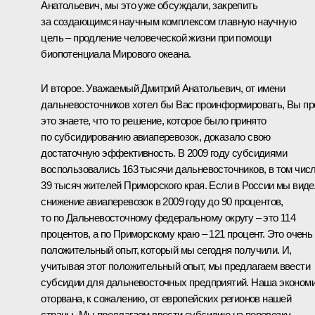
Анатольевич, мы это уже обсуждали, закрепить
за создающимся научным комплексом главную научную
цель – продление человеческой жизни при помощи
биопотенциала Мирового океана.
И второе. Уважаемый Дмитрий Анатольевич, от имени
дальневосточников хотел бы Вас проинформировать, Вы пр
это знаете, что то решение, которое было принято
по субсидированию авиаперевозок, доказало свою
достаточную эффективность. В 2009 году субсидиями
воспользовались 163 тысячи дальневосточников, в том чис
39 тысяч жителей Приморского края. Если в России мы вид
снижение авиаперевозок в 2009 году до 90 процентов,
то по Дальневосточному федеральному округу – это 114
процентов, а по Приморскому краю – 121 процент. Это очень
положительный опыт, который мы сегодня получили. И,
учитывая этот положительный опыт, мы предлагаем ввести
субсидии для дальневосточных предприятий. Наша эконом
оторвана, к сожалению, от европейских регионов нашей
страны. Мы предлагаем ввести субсидию на перевозку