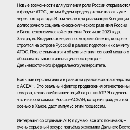
Новые возможности для усиления роли России открываютс
в форуме АТЭС, где мы будем председательствовать уже
через полтора года. В том числе для реализации Концепции
долгосрочного социально-экономического развития России
и Внешнеэкономической стратегии России до 2020 года.
Завтра, во Владивостоке, мы посмотрим объекты, которые
строятся на острове Русский в рамках подготовки к саммиту
АТЭС. После саммита эти объекты станут основой мощного
образовательного и инновационного центра –
Дальневосточного федерального университета.
Большие перспективы и в развитии диалогового партнёрств
с АСЕАН. Это реальный фактор продвижения отечественны
товаров, технологий и инвестиций на рынки АТР. Я надеюсь,
что и второй саммит Россия–АСЕАН, который пройдёт этой
осенью в Ханое, даст импульс этим процессам.
Интеграция со странами АТР, я думаю, все это понимают, –
очень серьёзный ресурс подъёма экономики Дальнего Вост