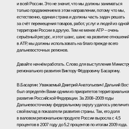
и всей России. Это не значит, что мы должны заниматься
только продвижением в этом направлении, потому что мы,
естественно, единая страна и должны часть задач решать
за счёт перемещения товаров, работ, услуг и людей из одной
территории России в другую. Тем не менее АТР – очень
серьёзный ресурс, и этот шанс, шанс на развитие отношени
в АТР, мы должны использовать на благо прежде всего
дальневосточных регионов.
Давайте начнём работать. Слово для выступления Министр
регионального развития Виктору Фёдоровичу Басаргину.
В.Басаргин:
Уважаемый Дмитрий Анатольевич! Дальний Вос
был определён Вами одним из приоритетов территориально
развития Российской Федерации. За 2008–2009 годы
Дальневосточному федеральному округу удалось увеличит
свой вклад в показатели развития страны. Так, его доля
в валовом региональном продукте России выросла с 4,5
процентов в 2007 году до 5,2 процентов по итогам 2009 года.