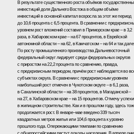
В результате существенного роста объёмов государственны
инвестиций доля Дальнего Востока в общем объёме
инвестиций в основной капитал возросла за этот же период
до 10,6 процента с 6,5 процента. В сравнении с предкризисн
уровнем рост вложений составил в Приморском крае – в 3,2
раза, в Хабаровском крае – на 67 процентов, в Еврейской
автономной области – на 62, в Камчатском – на 64 и так дале
По росту промышленного производства Дальневосточный
федеральный округ лидирует среди федеральных округов
с приростом на 22,2 процента по сравнению, правда,
с предкризисным периодом, причём рост наблюдается во вс
субъектах округа. В сравнении с предкризисным уровнем
наибольший рост отмечен в Чукотском округе – в 6,1 раза,
в Сахалинской области – на 38 процентов, в Магаданской –
на 27, в Хабаровском крае – на 15 процентов. Отмечу успехи
в жилищном строительстве. Как и в прошлом году, здесь тож
продолжается рост. В январе–мае введено 339 тысяч
квадратных метров жилья или 104,6 процента к уровню
прошлого года. Опережающими темпами по сравнению
с общероссийскими растут доходы населения. В апреле они