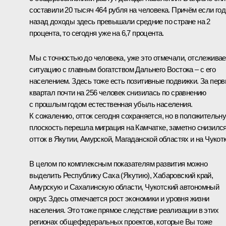
составили 20 тысяч 464 рубля на человека. Причём если год
назад доходы здесь превышали средние по стране на 2
процента, то сегодня уже на 6,7 процента.
Мы с точностью до человека, уже это отмечали, отслежива
ситуацию с главным богатством Дальнего Востока – с его
населением. Здесь тоже есть позитивные подвижки. За пер
квартал почти на 256 человек снизилась по сравнению
с прошлым годом естественная убыль населения.
К сожалению, отток сегодня сохраняется, но в положительн
плоскость перешла миграция на Камчатке, заметно снизилс
отток в Якутии, Амурской, Магаданской областях и на Чукотк
В целом по комплексным показателям развития можно
выделить Республику Саха (Якутию), Хабаровский край,
Амурскую и Сахалинскую области, Чукотский автономный
округ. Здесь отмечается рост экономики и уровня жизни
населения. Это тоже прямое следствие реализации в этих
регионах общефедеральных проектов, которые Вы тоже