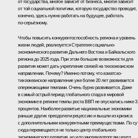
от государства, многое зависит от бизнеса, многое зависит
от той социальной политики, которую государство проводит, 
конечно, здесь нужно работать на будущее, работать
по‑серьёзному.
Чтобы повысить конкурентоспособность региона и уровень
жизни людей, реализуется Стратегия социально-
экономического развития Дальнего Востока и Байкальского
региона до 2025 года. При этом большие возможности для
развития может дать укрепление связей на тихоокеанском
направлении. Почему? Именно потому, что азиатско-
тихоокеанское направление уже более 20 лет развивается
опережающими темпами. Очень бурно развивается. Даже
в самый острый период глобального спада в мировой
экономике в регионе темпы роста ВВП не опускались ниже 3
процентов. Наиболее развитые национальные экономики
раньше других преодолели рецессию и вышли из кризиса
с дополнительными конкурентными преимуществами. По су
сюда перемещается не только центр глобального
экономического развития, но и по многим вопросам центр