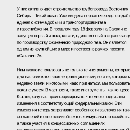
У нас активно идёт строительство трубопровода Восточная
Сибирь – Тихий океан. Уже введена первая очередь, создаё
единая система добычи и транспортировки газа
и газоснабжения. В прошлом году 18 февраля на Сахалине
запущен первый и пока, кстати, единственный в стране заво
по производству сжиженного природного газа. Он является
одним из крупнейших в мире и построен в рамках проекта
«Сахалин-2».
Нам нужно использовать не только те инструменты, которы
для нас являются вполне традиционными, но и те, которые 
недавно ввели, и которыми, надо признаться, мы пользоват
пока не умеем. В частности, такие инструменты, как концесс
Кстати, хочу вас проинформировать, что мною подписаны
изменения в соответствующий федеральный закон. Эти
изменения теперь затрагивают особенности заключения так
соглашений в отношении объектов коммунального хозяйства
а также участия в концессионных соглашениях
государственных и муниципальных унитарных предприятий.