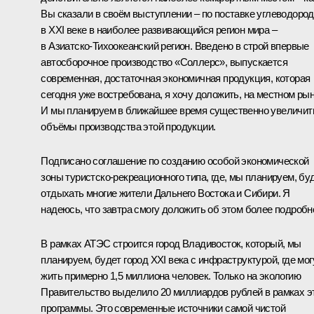
Вы сказали в своём выступлении – по поставке углеводоро
в XXI веке в наиболее развивающийся регион мира –
в Азиатско-Тихоокеанский регион. Введено в строй впервые
автосборочное производство «Соллерс», выпускается
современная, достаточная экономичная продукция, которая
сегодня уже востребована, я хочу доложить, на местном рын
И мы планируем в ближайшее время существенно увеличит
объёмы производства этой продукции.
Подписано соглашение по созданию особой экономической
зоны туристско-рекреационного типа, где, мы планируем, бу
отдыхать многие жители Дальнего Востока и Сибири. Я
надеюсь, что завтра смогу доложить об этом более подробн
В рамках АТЭС строится город Владивосток, который, мы
планируем, будет город XXI века с инфраструктурой, где мог
жить примерно 1,5 миллиона человек. Только на экологию
Правительство выделило 20 миллиардов рублей в рамках э
программы. Это современные источники самой чистой