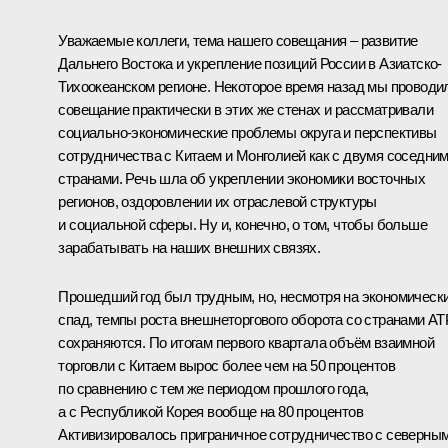
Уважаемые коллеги, тема нашего совещания – развитие
Дальнего Востока и укрепление позиций России в Азиатско-
Тихоокеанском регионе. Некоторое время назад мы проводи
совещание практически в этих же стенах и рассматривали
социально-экономические проблемы округа и перспективы
сотрудничества с Китаем и Монголией как с двумя соседни
странами. Речь шла об укреплении экономики восточных
регионов, оздоровлении их отраслевой структуры
и социальной сферы. Ну и, конечно, о том, чтобы больше
зарабатывать на наших внешних связях.
Прошедший год был трудным, но, несмотря на экономическ
спад, темпы роста внешнеторгового оборота со странами АТ
сохраняются. По итогам первого квартала объём взаимной
торговли с Китаем вырос более чем на 50 процентов
по сравнению с тем же периодом прошлого года,
а с Республикой Корея вообще на 80 процентов
Активизировалось приграничное сотрудничество с северны