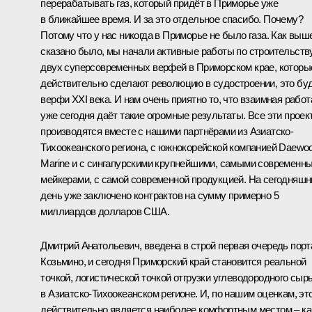
перерабатывать газ, который придёт в Приморье уже
в ближайшее время. И за это отдельное спасибо. Почему?
Потому что у нас никогда в Приморье не было газа. Как выш
сказано было, мы начали активные работы по строительств
двух суперсовременных верфей в Приморском крае, которы
действительно сделают революцию в судостроении, это бу
верфи XXI века. И нам очень приятно то, что взаимная работ
уже сегодня даёт такие огромные результаты. Все эти проек
производятся вместе с нашими партнёрами из Азиатско-
Тихоокеанского региона, с южнокорейской компанией Daewo
Marine и с сингапурскими крупнейшими, самыми современн
мейкерами, с самой современной продукцией. На сегодняшн
день уже заключено контрактов на сумму примерно 5
миллиардов долларов США.
Дмитрий Анатольевич, введена в строй первая очередь порт
Козьмино, и сегодня Приморский край становится реальной
точкой, логистической точкой отгрузки углеводородного сыр
в Азиатско-Тихоокеанском регионе. И, по нашим оценкам, эт
действительно является наиболее комфортным местом – ка