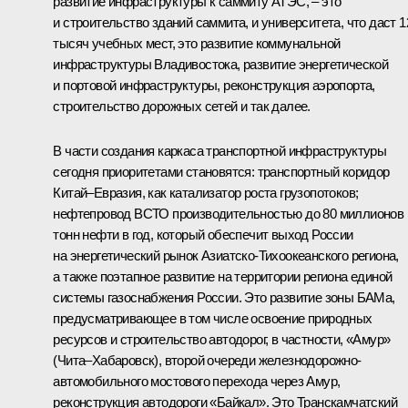
развитие инфраструктуры к саммиту АТЭС, – это
и строительство зданий саммита, и университета, что даст 1
тысяч учебных мест, это развитие коммунальной
инфраструктуры Владивостока, развитие энергетической
и портовой инфраструктуры, реконструкция аэропорта,
строительство дорожных сетей и так далее.
В части создания каркаса транспортной инфраструктуры
сегодня приоритетами становятся: транспортный коридор
Китай–Евразия, как катализатор роста грузопотоков;
нефтепровод ВСТО производительностью до 80 миллионов
тонн нефти в год, который обеспечит выход России
на энергетический рынок Азиатско-Тихоокеанского региона,
а также поэтапное развитие на территории региона единой
системы газоснабжения России. Это развитие зоны БАМа,
предусматривающее в том числе освоение природных
ресурсов и строительство автодорог, в частности, «Амур»
(Чита–Хабаровск), второй очереди железнодорожно-
автомобильного мостового перехода через Амур,
реконструкция автодороги «Байкал». Это Транскамчатский