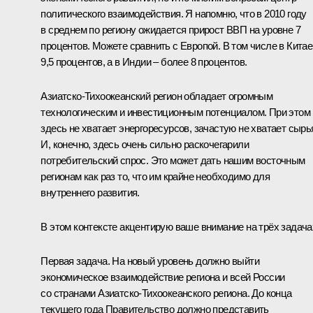
политического взаимодействия. Я напомню, что в 2010 году
в среднем по региону ожидается прирост ВВП на уровне 7
процентов. Можете сравнить с Европой. В том числе в Китае
9,5 процентов, а в Индии – более 8 процентов.
Азиатско-Тихоокеанский регион обладает огромным
технологическим и инвестиционным потенциалом. При этом
здесь не хватает энергоресурсов, зачастую не хватает сырь
И, конечно, здесь очень сильно раскочегарили
потребительский спрос. Это может дать нашим восточным
регионам как раз то, что им крайне необходимо для
внутреннего развития.
В этом контексте акцентирую ваше внимание на трёх задача
Первая задача. На новый уровень должно выйти
экономическое взаимодействие региона и всей России
со странами Азиатско-Тихоокеанского региона. До конца
текущего года Правительство должно представить