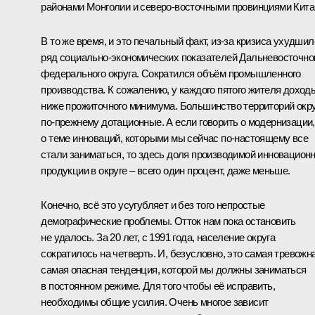
районами Монголии и северо-восточными провинциями Кита
В то же время, и это печальный факт, из‑за кризиса ухудшил
ряд социально-экономических показателей Дальневосточно
федерального округа. Сократился объём промышленного
производства. К сожалению, у каждого пятого жителя доход
ниже прожиточного минимума. Большинство территорий окр
по‑прежнему дотационные. А если говорить о модернизации,
о теме инноваций, которыми мы сейчас по‑настоящему все
стали заниматься, то здесь доля производимой инновацион
продукции в округе – всего один процент, даже меньше.
Конечно, всё это усугубляет и без того непростые
демографические проблемы. Отток нам пока остановить
не удалось. За 20 лет, с 1991 года, население округа
сократилось на четверть. И, безусловно, это самая тревожна
самая опасная тенденция, которой мы должны заниматься
в постоянном режиме. Для того чтобы её исправить,
необходимы общие усилия. Очень многое зависит