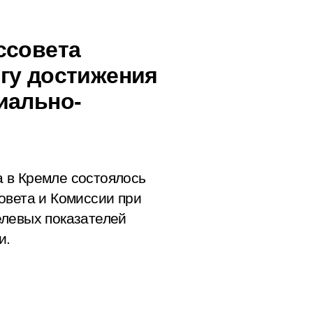
ссовета
гу достижения
иально-
 в Кремле состоялось
овета и Комиссии при
елевых показателей
и.