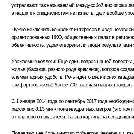
устраивают так называемый междусобойчик: опрашиваю
а на деле к специалистам не попасть, да и вообще ур
Нужно исключить конфликт интересов в ходе независи
ориентированных НКО, общественных палат в регионах.
объективность, удовлетворены ли люди результатами
Уважаемые коллеги! Ещё один вопрос нашей повестки 
жилья (бараков, разного рода времянок), которое соз
элементарных удобств. Речь идёт о миллионах квадрат
комфортное жильё более 700 тысячам наших граждан. 
С 1 января 2014 года по сентябрь 2017 года необходим
расселено 8,13 миллиона квадратных метров (это почти
от планового показателя. Такова картина на сегодняшн
Подавляющее большинство субъектов Федерации, как п