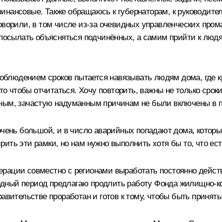
нансовые. Также обращаюсь к губернаторам, к руководителя
оворили, в том числе из-за очевидных управленческих пром
посылать объясняться подчинённых, а самим прийти к людям 
соблюдением сроков пытается навязывать людям дома, где к
сто чтобы отчитаться. Хочу повторить, важны не только срок
ьным, зачастую надуманным причинам не были включены в 
очень большой, и в число аварийных попадают дома, которы
ить эти рамки, но нам нужно выполнить хотя бы то, что ест
ерации совместно с регионами выработать постоянно дейс
еходный период предлагаю продлить работу Фонда жилищно-к
равительстве проработан и готов к тому, чтобы быть принят