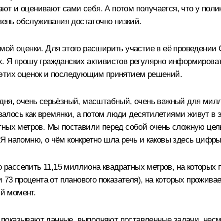
т и оценивают сами себя. А потом получается, что у поли
овень обслуживания достаточно низкий.
мой оценки. Для этого расширить участие в её проведении
 Я прошу гражданских активистов регулярно информировать
 этих оценок и последующим принятием решений.
дня, очень серьёзный, масштабный, очень важный для милл
давалось как времянки, а потом люди десятилетиями живут в
ных метров. Мы поставили перед собой очень сложную цель
Я напомню, о чём конкретно шла речь и каковы здесь цифры
о расселить 11,15 миллиона квадратных метров, на которых п
 73 процента от планового показателя), на которых проживае
ий момент.
оказывают данные, выполняют поставленные задачи, несмот