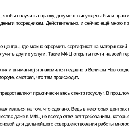
, чтобы получить справку, документ вынуждены были практи
 деньги посредникам. Действительно, и сейчас ещё много пр
е центры, где можно оформить сертификат на материнский 
лучить другие услуги. Такие МФЦ открыты почти на всей те
атили внимание) я знакомился недавно в Великом Новгороде.
ороде, смотрел, что там происходит.
 предоставляют практически весь спектр госуслуг. В прошл
навливаться на том, что сделано. Ведь в некоторых центрах 
качество даже в МФЦ не всегда отвечает требованиям, кото
основой для дальнейшего совершенствования работы много