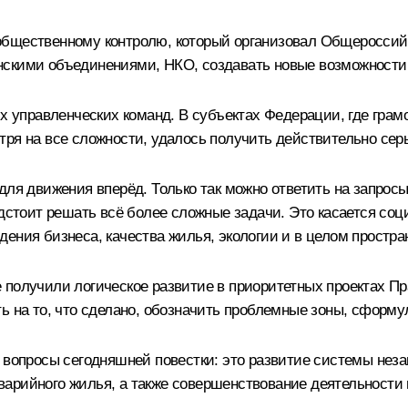
общественному контролю, который организовал Общероссий
нскими объединениями, НКО, создавать новые возможност
их управленческих команд. В субъектах Федерации, где грам
тря на все сложности, удалось получить действительно сер
для движения вперёд. Только так можно ответить на запро
едстоит решать всё более сложные задачи. Это касается со
ения бизнеса, качества жилья, экологии и в целом простра
 получили логическое развитие в приоритетных проектах П
ть на то, что сделано, обозначить проблемные зоны, сфор
е вопросы сегодняшней повестки: это развитие системы нез
варийного жилья, а также совершенствование деятельности