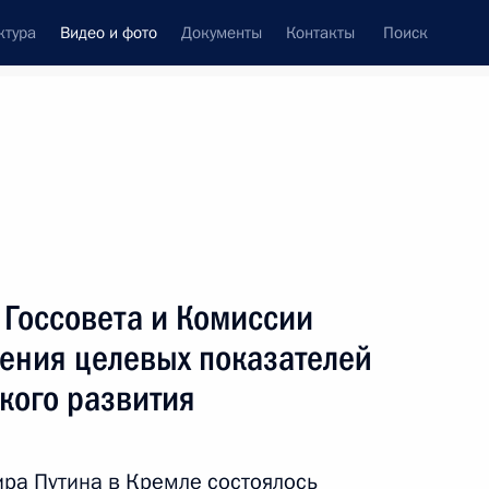
ктура
Видео и фото
Документы
Контакты
Поиск
си
ия, встречи
Встречи со СМИ
май, 2017
ть следующие материалы
 Госсовета и Комиссии
жения целевых показателей
Открытие памятника
кого развития
великому князю Сергею
Александровичу
ра Путина в Кремле состоялось