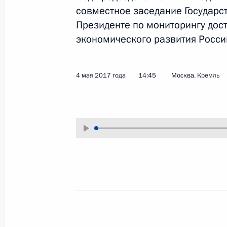
совместное заседание Государс
4 мая 2017 года
Аудио, 2 ч.
Президенте по мониторингу дос
экономического развития Росси
4 мая 2017 года
14:45
Москва, Кремль
Пресс-конференция
по итогам российско-
турецких переговоров