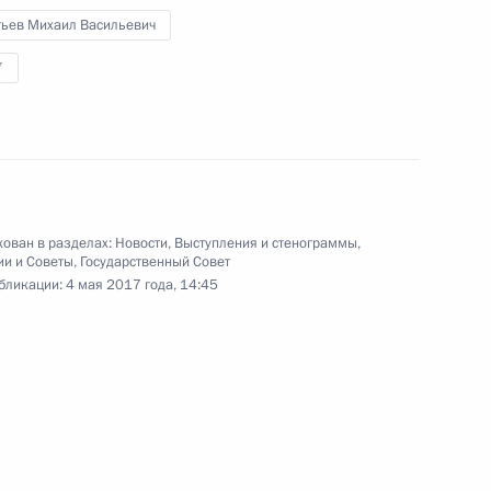
рассматривались реализация
тьев Михаил Васильевич
Стратегии государственной
антинаркотической политики
7
до 2020 года и дополнительные
меры по противодействию
распространению наркомании.
ован в разделах:
Новости
,
Выступления и стенограммы
,
ии и Советы
,
Государственный Совет
Заявления для прессы
бликации:
4 мая 2017 года, 14:45
по итогам российско-
японских переговоров
27 апреля 2017 года
Аудио, 16 мин.