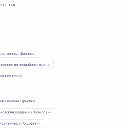
111.3 МБ
2 мая 2017 года
Аудио, 35 мин.
дарственные финансы
селение из аварийного жилья
Заседание Совета
альная сфера
Безопасности
бев Василий Юрьевич
28 апреля 2017 года
Аудио, 4 мин.
новский Владимир Вольфович
Владимир Путин провёл заседание
нов Геннадий Андреевич
Совета Безопасности, на котором