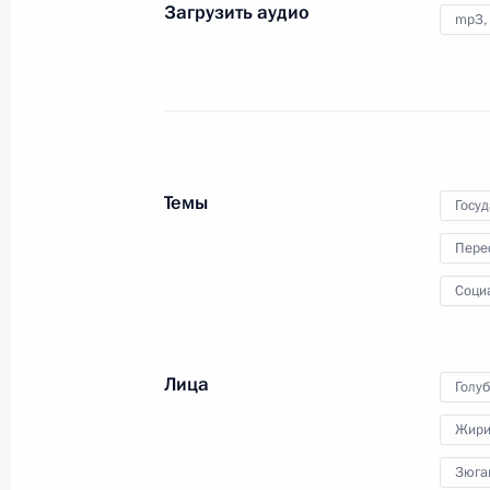
Загрузить аудио
mp3,
3 мая 2017 года
Аудио, 33 мин.
По окончании переговоров
Владимир Путин и Реджеп Тайип
Эрдоган дали совместную пресс-
конференцию.
Темы
Госу
Пере
Совещание по вопросам
Соци
ликвидации последствий
пожаров в Сибири
Лица
Голу
2 мая 2017 года
Аудио, 14 мин.
Жири
Зюга