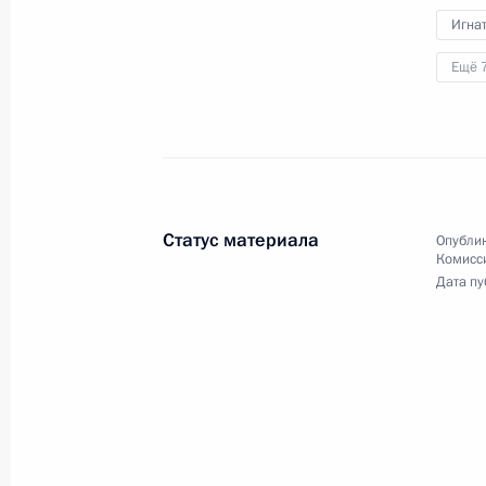
Игна
Ещё 
Статус материала
Опублик
Комисс
Вручение медалей Героя
Дата пу
Труда
28 апреля 2017 года
Аудио, 23 мин.