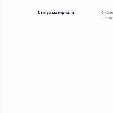
Статус материала
Опублик
12 февраля 2019 года
Аудио, 2 ч.
Дата пу
В ходе поездки в Татарстан
Владимир Путин посетил центр
культуры и спорта «Московский»
в Казани. На площадке центра
прошла встреча главы государства
с представителями
общественности.
Ввод в эксплуатацию
регазификационного
терминала СПГ