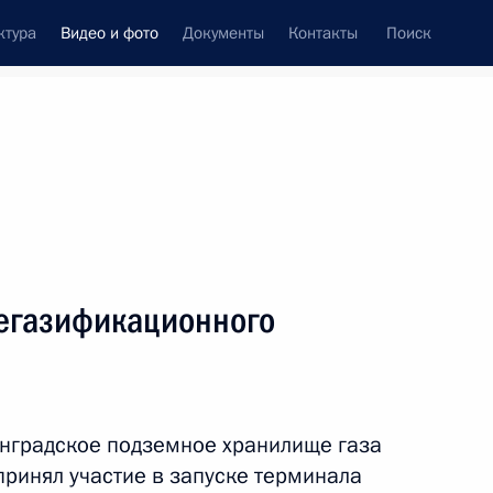
ктура
Видео и фото
Документы
Контакты
Поиск
си
ия, встречи
Встречи со СМИ
апрель, 2019
ть следующие материалы
регазификационного
Посещение церкви
Воскресения Христова
нградское подземное хранилище газа
ринял участие в запуске терминала