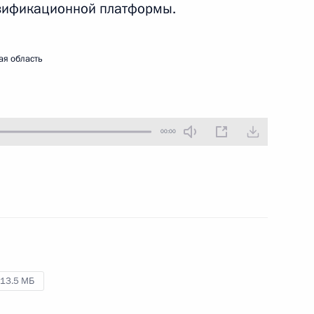
азификационной платформы.
10 апреля 2019 года
Аудио, 4 мин.
ая область
Встреча с членами
я
исполнительного комитета
Международной федерации
00:00
университетского спорта
2 марта 2019 года
Аудио, 10 мин.
В Красноярске перед началом
церемонии открытия Всемирной
зимней универсиады Владимир
Путин встретился с членами
исполнительного комитета
13.5 МБ
а
Международной федерации
университетского спорта (FISU).