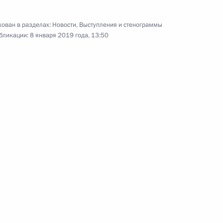
Российской Федерации
ован в разделах:
Новости
,
Выступления и стенограммы
8 января 2019 года
Аудио, 2 ч.
бликации:
8 января 2019 года, 13:50
Владимир Путин провёл
совещание по вопросу создания
во Владивостоке, Калининграде,
Кемерове и Севастополе
культурно-образовательных
и музейных комплексов.