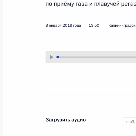
по приёму газа и плавучей рег
12 апреля 2019 года
Аудио, 16 мин.
8 января 2019 года
13:50
Калининградск
Концерт по случаю пятилети
воссоединения Крыма
с Россией
18 марта 2019 года
Аудио, 4 мин.
Владимир Путин посетил концерт
«Крымская весна. Пять лет
в родной гавани», посвящённый
празднованию пятой годовщины
общекрымского референдума
Загрузить аудио
mp3,
2014 года и воссоединения Крым
с Россией.