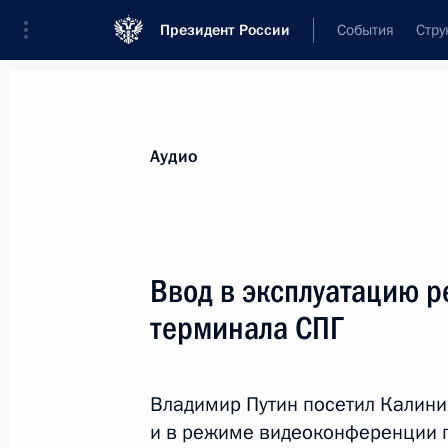
Президент России
События
Стру
Видеозаписи
Фотографии
Аудиозапи
Все материалы
Выступления
Совещан
Аудио
Показа
Ввод в эксплуатацию 
терминала СПГ
Посещение научно-
производственного
Владимир Путин посетил Калини
объединения «Энергомаш»
и в режиме видеоконференции п