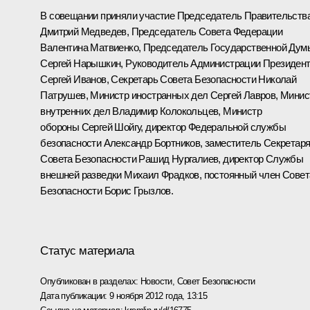
В совещании приняли участие Председатель Правительств
Дмитрий Медведев
, Председатель Совета Федерации
Валентина Матвиенко
, Председатель Государственной Дум
Сергей Нарышкин
, Руководитель Администрации Президен
Сергей Иванов
, Секретарь Совета Безопасности
Николай
Патрушев
, Министр иностранных дел
Сергей Лавров
, Минис
внутренних дел
Владимир Колокольцев
, Министр
обороны
Сергей Шойгу
, директор Федеральной службы
безопасности
Александр Бортников
, заместитель Секретар
Совета Безопасности
Рашид Нургалиев
, директор Службы
внешней разведки
Михаил Фрадков
, постоянный член Совет
Безопасности
Борис Грызлов
.
Статус материала
Опубликован в разделах:
Новости
,
Совет Безопасности
Дата публикации:
9 ноября 2012 года, 13:15