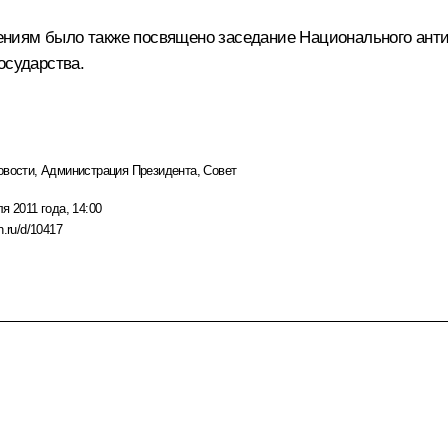
ениям было также посвящено
заседание
Национального анти
осударства.
овости
,
Администрация Президента
,
Совет
я 2011 года, 14:00
n.ru/d/10417