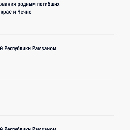
ования родным погибших
 крае и Чечне
ой Республики Рамзаном
ой Республики Рамзаном