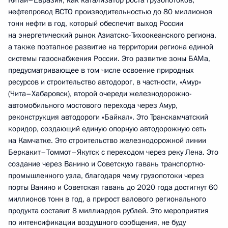
Китай–Евразия, как катализатор роста грузопотоков;
нефтепровод ВСТО производительностью до 80 миллионов
тонн нефти в год, который обеспечит выход России
на энергетический рынок Азиатско-Тихоокеанского региона,
а также поэтапное развитие на территории региона единой
системы газоснабжения России. Это развитие зоны БАМа,
предусматривающее в том числе освоение природных
ресурсов и строительство автодорог, в частности, «Амур»
(Чита–Хабаровск), второй очереди железнодорожно-
автомобильного мостового перехода через Амур,
реконструкция автодороги «Байкал». Это Транскамчатский
коридор, создающий единую опорную автодорожную сеть
на Камчатке. Это строительство железнодорожной линии
Беркакит–Томмот–Якутск с переходом через реку Лена. Это
создание через Ванино и Советскую гавань транспортно-
промышленного узла, благодаря чему грузопотоки через
порты Ванино и Советская гавань до 2020 года достигнут 60
миллионов тонн в год, а прирост валового регионального
продукта составит 8 миллиардов рублей. Это мероприятия
по интенсификации воздушного сообщения, не буду