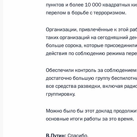
пунктов и более 10 000 квадратных к
1 июля 2014 года, 15:45
перелом в борьбе с терроризмом.
Организации, привлечённые к этой раб
Поручение руководителям ряда мин
таких организаций на сегодняшний ден
с принятием Крыма и Севастополя 
больше сорока, которые присоединили
23 марта 2014 года, 10:00
действия по соблюдению режима пере
Обеспечили контроль за соблюдением 
достаточно большую группу беспилотн
Совещание с постоянными членами
все средства разведки, включая ради
21 марта 2014 года, 12:30
группировку.
Можно было бы этот доклад продолжит
Рабочая встреча с Министром инос
основные итоги работы за это время.
Лавровым
В.Путин:
Спасибо.