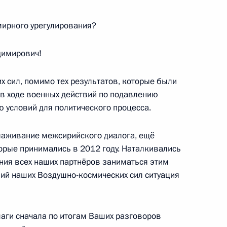
мирного урегулирования?
сийского литературного
имирович!
 сил, помимо тех результатов, которые были
 в ходе военных действий по подавлению
 условий для политического процесса.
едания Совета по развитию
лаживание межсирийского диалога, ещё
человека
торые принимались в 2012 году. Наталкивались
ния всех наших партнёров заниматься этим
вий наших Воздушно-космических сил ситуация
 Совета Безопасности
аги сначала по итогам Ваших разговоров