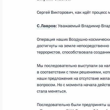
10 марта 2014 года, 18:50
Сергей Викторович, как идёт процесс 
Перечень поручений по итогам Рос
С.Лавров
:
Уважаемый Владимир Влад
собрания
14 января 2014 года, 12:00
Операция наших Воздушно-космических
достигнуты на земле непосредственно
террористов, способствовала созданию
Перечень поручений по итогам зас
Мы последовательно выступали за на
гражданского общества и правам 
в соответствии с теми решениями, ко
24 сентября 2013 года, 12:00
наши предложения на отсутствие жела
вопросом. Но с момента начала дейст
стала меняться.
Совещание с постоянными членами
Последовательно были предприняты ш
14 августа 2013 года, 12:45