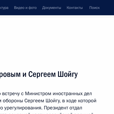
ктура
Видео и фото
Документы
Контакты
Поиск
Все персоны
 Федерации
вровым и Сергеем Шойгу
 встречу с Министром иностранных дел
Подписаться на ленту
обороны Сергеем Шойгу, в ходе которой
о урегулирования. Президент отдал