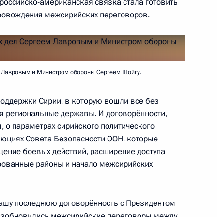
 российско-американская связка стала готовить
ровождения межсирийских переговоров.
 Совета Безопасности
м Лавровым и Министром обороны Сергеем Шойгу.
оддержки Сирии, в которую вошли все без
ть предыдущие материалы
я региональные державы. И договорённости,
ы, о параметрах сирийского политического
люциях Совета Безопасности ООН, которые
щение боевых действий, расширение доступа
рованные районы и начало межсирийских
енно-Морского Флота
ашу последнюю договорённость с Президентом
озобновились межсирийские переговоры между