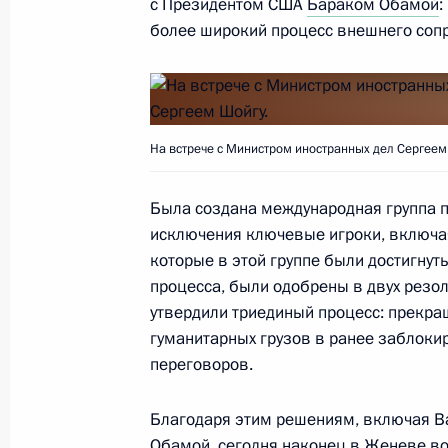
с Президентом США
Бараком Обамой
:
более широкий процесс внешнего соп
Совещание с постоянными членами
14 декабря 2012 года, 13:20
На встрече с Министром иностранных дел Сергее
Была создана международная группа п
Показа
исключения ключевые игроки, включа
которые в этой группе были достигнут
процесса, были одобрены в двух резо
утвердили триединый процесс: прекра
гуманитарных грузов в ранее заблоки
Встреча с военнослужащими Во
переговоров.
26 июля 2026 года
Благодаря этим решениям, включая В
Обамой, сегодня наконец в Женеве в