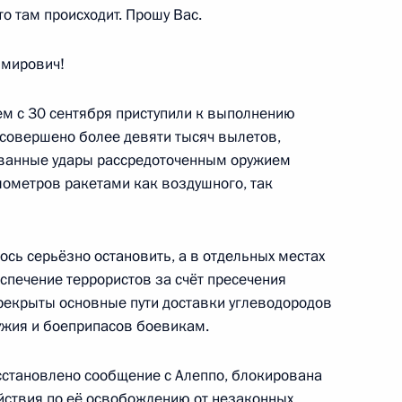
то там происходит. Прошу Вас.
 Совета Безопасности
мирович!
м с 30 сентября приступили к выполнению
 совершено более девяти тысяч вылетов,
а «Победа»
ванные удары рассредоточенным оружием
лометров ракетами как воздушного, так
ось серьёзно остановить, а в отдельных местах
местного заседания Госсовета
спечение террористов за счёт пресечения
рекрыты основные пути доставки углеводородов
ружия и боеприпасов боевикам.
сстановлено сообщение с Алеппо, блокирована
ствия по её освобождению от незаконных
едания Совета при