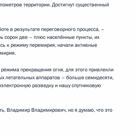
илометров территории. Достигнут существенный
оте в результате переговорного процесса, –
истерств и ведомств в связи
ь сорок две – плюс населённые пункты, их
в состав России
сь к режиму перемирия, начали активные
мирия.
режима прекращения огня, для этого привлекли
ых летательных аппаратов – больше семидесяти,
 Совета Безопасности
оэлектронную разведку и нашу спутниковую
ь, Владимир Владимирович, но я думаю, что это
транных дел Сергеем