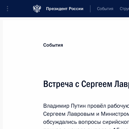
Президент России
События
Стру
Материалы по выбранной персоне
События
Лавров
,
Сергей
Викторович
Министр иностранных дел Российской
Встреча с Сергеем Ла
Владимир Путин провёл рабочую
Лента событий
Сергеем Лавровым и Министром 
обсуждались вопросы сирийског