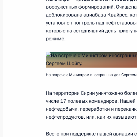
вооруженных формирований. Очищена 
Президенте по развитию гражданс
деблокирована авиабаза Квайрес, кот
человека
установлен контроль над нефтегазовы
2 декабря 2014 года, 19:30
которые на сегодняшний день присту
режиме.
Заседание президиума Совета по 
12 ноября 2014 года, 13:50
На встрече с Министром иностранных дел Сергее
Встреча с Федеральным канцлером
На территории Сирии уничтожено более
числе 17 полевых командиров. Нашей
13 июля 2014 года, 19:00
нефтедобычи, переработки и перекачк
нефтепродуктов, или, как их называют
Совещание послов и постоянных пр
Всего при поддержке нашей авиации 