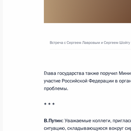
Совещание об итогах расследован
российского самолёта на Синае
17 ноября 2015 года, 11:10
Встреча с Сергеем Лавровым и Сергеем Шойгу
Совещание с постоянными членами
10 октября 2015 года, 18:50
Глава государства также поручил Мин
участие Российской Федерации в орга
проблемы.
Оперативное совещание с постоян
* * *
Безопасности
25 июня 2015 года, 16:00
В.Путин:
Уважаемые коллеги, пригласи
ситуацию, складывающуюся вокруг сир