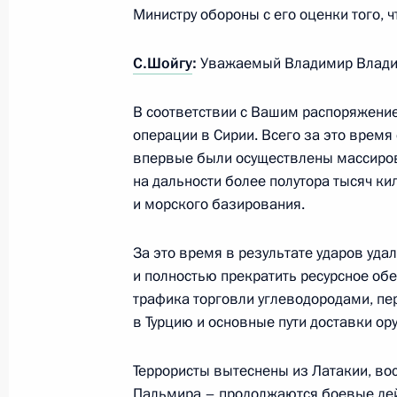
Министру обороны с его оценки того, ч
Совещание с постоянными членами
С.Шойгу
:
Уважаемый Владимир Влади
10 апреля 2015 года, 13:00
В соответствии с Вашим распоряжение
операции в Сирии. Всего за это время
Заседание Российского оргкомитет
впервые были осуществлены массиро
17 марта 2015 года, 15:15
на дальности более полутора тысяч ки
и морского базирования.
За это время в результате ударов удал
Перечень поручений по итогам сов
и полностью прекратить ресурсное обе
и Совета по культуре и искусству
трафика торговли углеводородами, пе
22 января 2015 года, 16:00
в Турцию и основные пути доставки о
Террористы вытеснены из Латакии, во
Пальмира – продолжаются боевые дей
Перечень поручений по итогам зас