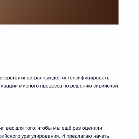
ия причин крушения
 Совета Безопасности
истерству иностранных дел интенсифицировать
низации мирного процесса по решению сирийской
ными членами Совета
л вас для того, чтобы мы ещё раз оценили
ийского урегулирования. И предлагаю начать