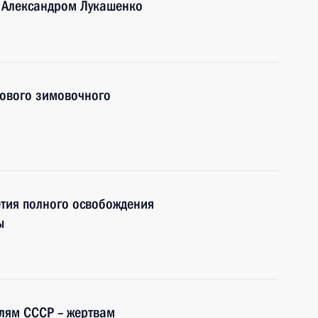
и Александром Лукашенко
нового зимовочного
етия полного освобождения
ы
лям СССР – жертвам