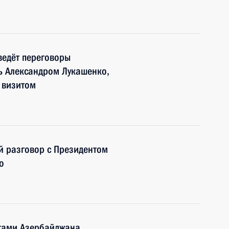
ведёт переговоры
ь Александром Лукашенко,
 визитом
й разговор с Президентом
о
тами Азербайджана,