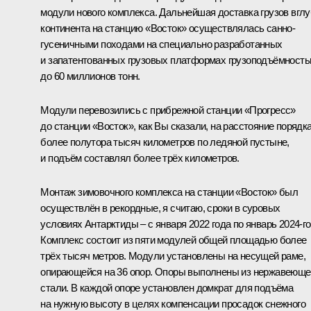
модули нового комплекса. Дальнейшая доставка грузов вгл
континента на станцию «Восток» осуществлялась санно-
гусеничными походами на специально разработанных
и запатентованных грузовых платформах грузоподъёмност
до 60 миллионов тонн.
Модули перевозились с прибрежной станции «Прогресс»
до станции «Восток», как Вы сказали, на расстояние порядк
более полутора тысяч километров по ледяной пустыне,
и подъём составлял более трёх километров.
Монтаж зимовочного комплекса на станции «Восток» был
осуществлён в рекордные, я считаю, сроки в суровых
условиях Антарктиды – с января 2022 года по январь 2024-го
Комплекс состоит из пяти модулей общей площадью более
трёх тысяч метров. Модули установлены на несущей раме,
опирающейся на 36 опор. Опоры выполнены из нержавеюще
стали. В каждой опоре установлен домкрат для подъёма
на нужную высоту в целях компенсации просадок снежного