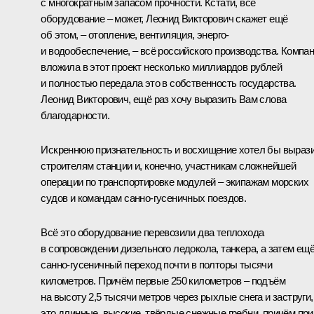
с многократным запасом прочности. Кстати, всё
оборудование – может, Леонид Викторович скажет ещё
об этом, – отопление, вентиляция, энерго-
и водообеспечение, – всё российского производства. Компа
вложила в этот проект несколько миллиардов рублей
и полностью передала это в собственность государства.
Леонид Викторович, ещё раз хочу выразить Вам слова
благодарности.
Искреннюю признательность и восхищение хотел бы выраз
строителям станции и, конечно, участникам сложнейшей
операции по транспортировке модулей – экипажам морских
судов и командам санно-гусеничных поездов.
Всё это оборудование перевозили два теплохода
в сопровождении дизельного ледокола, танкера, а затем ещё
санно-гусеничный переход почти в полторы тысячи
километров. Причём первые 250 километров – подъём
на высоту 2,5 тысячи метров через рыхлые снега и заструги,
это длинные, высокие, твёрдые снежные гребни, причём при