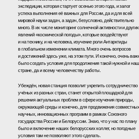
экспедиции, которая стартует осенью этого года, и залог
успеха выполнения её важных для России, да и для всей
мировой науки задач, а задач, безусловно, действительно
много. В их числе мониторинг солнечной активности и других
явлений «космической погоды», которые воздействуют
и на технику, и на человека, изучение роли Антарктиды
в глобальном изменении климата. Много очень вопросов
и достижений здесь уже, на этом пути. И конечно, очень важ
было создать условия для продолжения такой нужной и на
стране, да и всему человечеству работы.
Убеждён, новая станция позволит укрепить сотрудничество
учёных из разных стран, станет открытой площадкой для
решения актуальных проблем в сфере изучения природы,
окружающей среды и конечно, для продвижения совместны
научных, инновационных программ в рамках Союзного
государства России и Белоруссии. Знаю, что у нас по плану
было и включение наших белорусских коллег, но погодные
условия там не позволяют этого сделать.