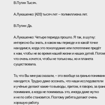
В.Путин
Тысяч.
А.Лукашенко
: [420] тысяч лет – полмиллиона лет.
В.Путин
: Да.
А.Лукашенко
: Четыре периода прошло. Я так, в шутку:
интересно бы знать, в каком мы периоде и в какой точке
находимся, когда это похолодание или потепление придёт
к нам, чтобы не во время нашей жизни и наших детей. Потом
что очень хочется, чтобы не только мы, но и планета
существовала.
То, что Вы мне рассказали, – это вообще за гранью пониман
находится. Трудно даже осознать, что наши исследователи
и учёные делают какие-то выводы, притом, я говорю, за гра
понимания, а когда не понимаешь это, иногда даже жутко
и не по себе становится. Поэтому ребята делают очень
хорошую работу.