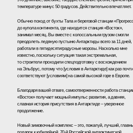
температуре минус 50 градусов. Действительно впечатляет.
Обычно поход от бухты Тала и береговой станции «Прогрес
до купола континента, где находится станция «Восток»,
занимал месяц. Вы вместе с колоссальным грузом смогли
преодолеть ледяную пустыню Антарктиды всего за 11 дней,
работали в пятидесятиградусные морозы. Насколько мне
известно, поскольку ситуация такая экстремальная,
то строители проходили спецподготовку с восхождением
на Эльбрус, потому что [условия в Антарктиде] как раз почт
соответствуют [условиям] на самой высокой горе в Европе.
Благодаря вашей отваге, самоотверженности работа станци
«Восток» получает мощный импульс развития, а давняя,
славная история присутствия в Антарктиде – уверенное
продолжение.
Новый зимовочный комплекс – это, пожалуй, лучший, главн
подарок к юбилейной, 70-й Российской антарктической