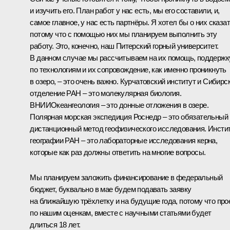
и изучить его. План работ у нас есть, мы его составили, и,
самое главное, у нас есть партнёры. Я хотел бы о них сказат
потому что с помощью них мы планируем выполнить эту
работу. Это, конечно, наш Питерский горный университет.
В данном случае мы рассчитываем на их помощь, поддержк
по технологиям и их сопровождение, как именно проникнуть
в озеро, – это очень важно. Курчатовский институт и Сибирс
отделение РАН – это молекулярная биология.
ВНИИОкеангеология – это донные отложения в озере.
Полярная морская экспедиция Роснедр – это обязательный
дистанционный метод геофизического исследования. Инсти
географии РАН – это лабораторные исследования керна,
которые как раз должны ответить на многие вопросы.
Мы планируем заложить финансирование в федеральный
бюджет, буквально в мае будем подавать заявку
на ближайшую трёхлетку и на будущие года, потому что прое
по нашим оценкам, вместе с научными статьями будет
длиться 18 лет.