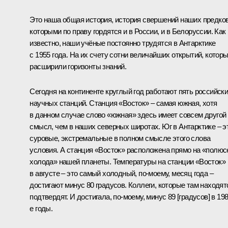
Это наша общая история, история свершений наших предков
которыми по праву гордятся и в России, и в Белоруссии. Как
известно, наши учёные постоянно трудятся в Антарктике
с 1955 года. На их счету сотни величайших открытий, котор
расширили горизонты знаний.
Сегодня на континенте круглый год работают пять российск
научных станций. Станция «Восток» – самая южная, хотя
в данном случае слово «южная» здесь имеет совсем другой
смысл, чем в наших северных широтах. Юг в Антарктике – э
суровые, экстремальные в полном смысле этого слова
условия. А станция «Восток» расположена прямо на «полюс
холода» нашей планеты. Температуры на станции «Восток»
в августе – это самый холодный, по-моему, месяц года –
достигают минус 80 градусов. Коллеги, которые там находят
подтвердят. И достигала, по-моему, минус 89 [градусов] в 198
е годы.