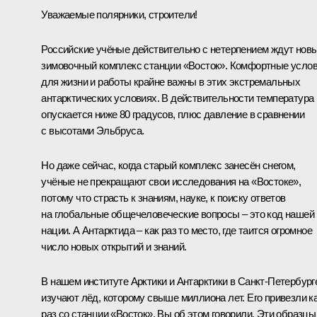
Уважаемые полярники, строители!
Российские учёные действительно с нетерпением ждут нов
зимовочный комплекс станции «Восток». Комфортные усло
для жизни и работы крайне важны в этих экстремальных
антарктических условиях. В действительности температура
опускается ниже 80 градусов, плюс давление в сравнении
с высотами Эльбруса.
Но даже сейчас, когда старый комплекс занесён снегом,
учёные не прекращают свои исследования на «Востоке»,
потому что страсть к знаниям, науке, к поиску ответов
на глобальные общечеловеческие вопросы – это код нашей
нации. А Антарктида – как раз то место, где таится огромное
число новых открытий и знаний.
В нашем институте Арктики и Антарктики в Санкт-Петербург
изучают лёд, которому свыше миллиона лет. Его привезли к
раз со станции «Восток», Вы об этом говорили. Эти образцы