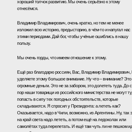
хороший толчок развитию. Мы очень серьёзно к этому
отнесёмся.
Владимир Владимирович, очень кратко, но тем не менее
изложил всю историю, предысторию, в чём-то и напугал нас
этими периодами. Дай бог, чтобы учёные ошиблись в нашу
пользу.
Мы очень горды, что имеем отношение к этому.
Ещё раз благодарю россиян, Вас, Владимир Владимирович,
уделяете этому большое внимание. Ну что – внимание? Это
огромные деньги. Это не за забором, это долететь туда. До 
пор наши товарищи из российского министерства не могут т
попасть в силу тех погодных обстоятельств, которые
складываются. Я спросил у Президента: а лететь как?
Оказывается, надо в Чили, возможно, из Аргентины. Ну, так 
на край света надо лететь, а потом ещё на ледоколах или
самолётах туда перелетать. И ещё там чуть ли не пешком и