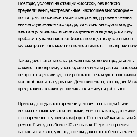
Повторю, условия на станции «Восток», без всякого
преувеличения, экстремальные: настоящее высокогорье –
почти три с половиной тысячи метров над уровнем океана,
низкое содержание кислорода, максимально сухой воздух,
жёсткое ультрафиолетовое излучение, а ещё надо к этому
прибавить удалённость от берега порядка полутора тысяч
километров и пять месяцев полной темноты – полярной ночи
Такие действительно экстремальные условия представить
сложно, а полярники, учёные, специалисты разных професс
не просто здесь живут, но и работают, реализуют программы
масштабных исследований. Действительно, это подвиг. Мо
представить, в каких условиях люди живут и работают.
Причём до недавнего времени условия на станции были
весьма скромными, аскетичными, можно сказать, далёкими
от современного уровня комфорта. Последний капитальный
ремонт был здесь более 40 лет назад. Первые строения,
насколько я знаю, уже под снегом давно погребены, а даже