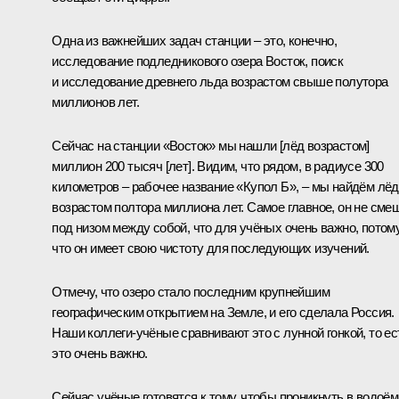
Одна из важнейших задач станции – это, конечно,
исследование подледникового озера Восток, поиск
и исследование древнего льда возрастом свыше полутора
миллионов лет.
Сейчас на станции «Восток» мы нашли [лёд возрастом]
миллион 200 тысяч [лет]. Видим, что рядом, в радиусе 300
километров – рабочее название «Купол Б», – мы найдём лёд
возрастом полтора миллиона лет. Самое главное, он не сме
под низом между собой, что для учёных очень важно, потом
что он имеет свою чистоту для последующих изучений.
Отмечу, что озеро стало последним крупнейшим
географическим открытием на Земле, и его сделала Россия.
Наши коллеги-учёные сравнивают это с лунной гонкой, то ес
это очень важно.
Сейчас учёные готовятся к тому, чтобы проникнуть в водоём