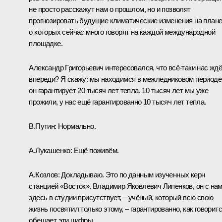
не просто расскажут нам о прошлом, но и позволят
прогнозировать будущие климатические изменения на плане
о которых сейчас много говорят на каждой международной
площадке.
Александр Григорьевич интересовался, что всё-таки нас ждё
впереди? Я скажу: мы находимся в межледниковом периоде
он гарантирует 20 тысяч лет тепла. 10 тысяч лет мы уже
прожили, у нас ещё гарантированно 10 тысяч лет тепла.
В.Путин:
Нормально.
А.Лукашенко:
Ещё поживём.
А.Козлов:
Докладываю. Это по данным изученных керн
станцией «Восток». Владимир Яковлевич Липенков, он с на
здесь в студии присутствует, – учёный, который всю свою
жизнь посвятил только этому, – гарантированно, как говоритс
обещает эти цифры.