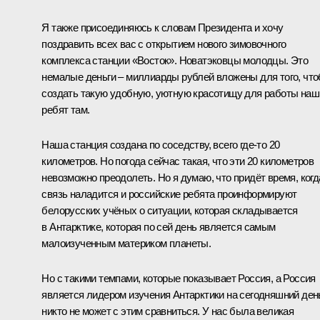
Я также присоединяюсь к словам Президента и хочу
поздравить всех вас с открытием нового зимовочного
комплекса станции «Восток». Новатэковцы молодцы. Это
немалые деньги – миллиарды рублей вложены для того, чт
создать такую удобную, уютную красотищу для работы наш
ребят там.
Наша станция создана по соседству, всего где-то 20
километров. Но погода сейчас такая, что эти 20 километров
невозможно преодолеть. Но я думаю, что придёт время, когд
связь наладится и российские ребята проинформируют
белорусских учёных о ситуации, которая складывается
в Антарктике, которая по сей день является самым
малоизученным материком планеты.
Но с такими темпами, которые показывает Россия, а Россия
является лидером изучения Антарктики на сегодняшний ден
никто не может с этим сравниться. У нас была великая