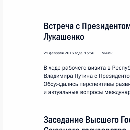
8 июня состоится пленарное заседа
России и Беларуси
Встреча с Президенто
6 июня 2016 года, 11:00
Лукашенко
Заседание Высшего Евразийского 
25 февраля 2016 года, 15:50
Минск
31 мая 2016 года, 13:00
В ходе рабочего визита в Респу
Владимира Путина с Президент
Обсуждались перспективы разви
Начало заседания Высшего Еврази
и актуальные вопросы междунар
совета в расширенном составе
31 мая 2016 года, 12:30
Заседание Высшего Го