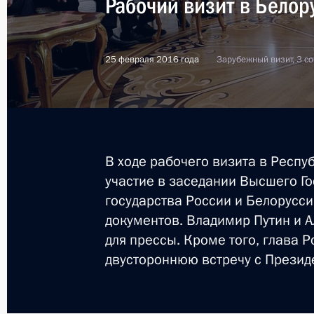
Рабочий визит в Бело
Показа
25 февраля 2016 года
Зарубежный визит, 3 с
Посещение выставки «Белагро-201
8 июня 2016 года, 19:10
III Форум регионов России и Белор
В ходе рабочего визита в Респу
участие в заседании Высшего Г
8 июня 2016 года, 18:10
государства России и Белорусси
документов. Владимир Путин и 
для прессы. Кроме того, глава 
Российско-белорусские переговоры
двустороннюю встречу с Презид
8 июня 2016 года, 15:15