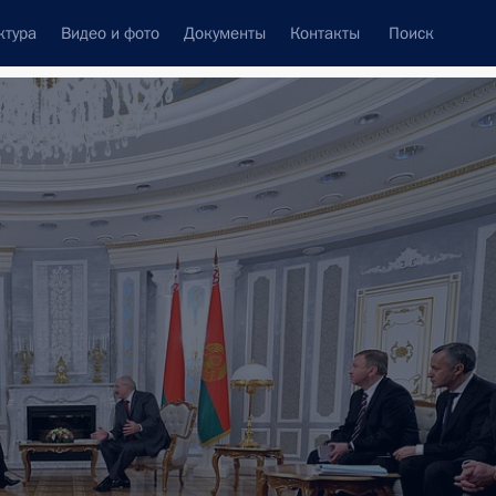
ктура
Видео и фото
Документы
Контакты
Поиск
Все персоны
Подписаться на ленту