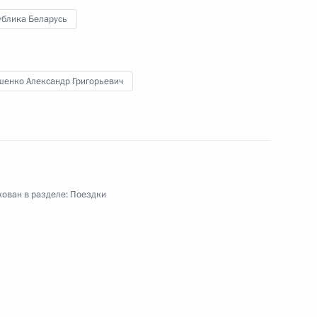
лоруссии
ублика Беларусь
шенко Александр Григорьевич
и Александром Лукашенко
ю
ован в разделе:
Поездки
 Беларусь Александром