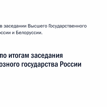
ко по случаю Дня единения
 в заседании Высшего Государственного
ссии и Белоруссии.
по итогам заседания
юзного государства России
аседания Высшего Госсовета
лоруссии
 Государственного Совета