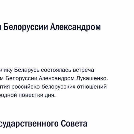
ние III Форума регионов
м Белоруссии Александром
экономического совета
блику Беларусь состоялась встреча
ом Белоруссии Александром Лукашенко.
тия российско-белорусских отношений
йского экономического
одной повестки дня.
сударственного Совета