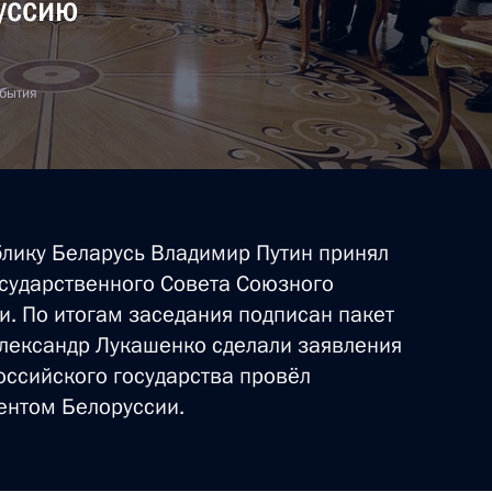
руссию
ть следующие материалы
обытия
6»
уссии
блику Беларусь Владимир Путин принял
осударственного Совета Союзного
и. По итогам заседания подписан пакет
Александр Лукашенко сделали заявления
Российского государства провёл
ентом Белоруссии.