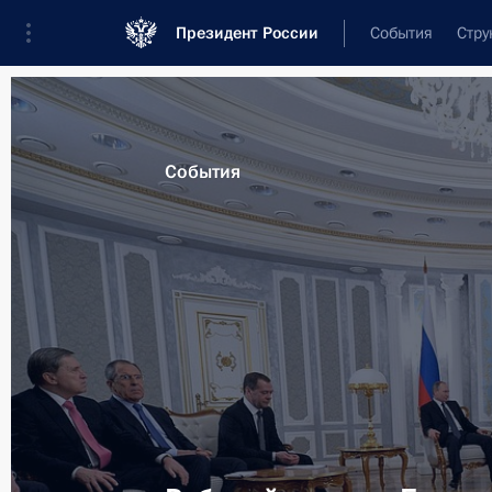
Президент России
События
Стру
Материалы по выбранной персоне
События
Лукашенко
,
Александр
Григорьевич
Президент Республики Беларусь
Лента событий