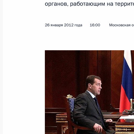
органов, работающим на террит
Показа
26 января 2012 года
16:00
Московская о
Перечень поручений по защите пра
строительства
19 октября 2012 года, 11:00
Об исполнении поручения Президе
по недопущению злоупотреблений 
земельными участками, находящими
и расположенных в местах перспек
11 апреля 2012 года, 12:30