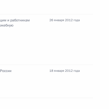
ащим и работникам
26 января 2012 года
лужебную
нного комитета России
едателя Следственного
 России
18 января 2012 года
ии Совета