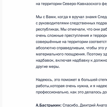
на территории Северо-Кавказского фед
15 июля 2011 года, 15:00
Мы с Вами, когда я
вручал
знамя Следс
с руководителями следственных подр
Президенту доложили о ходе спасат
республиках. Мы отмечали, что они ра
затонувшего теплохода «Булгария»
очень сложные преступления и террори
совершённые на территории соответст
10 июля 2011 года, 18:45
абсолютно справедливым, чтобы это 
материального поощрения. Поэтому з
надбавок, включая надбавку к должно
Рабочая встреча с Юрием Чайкой 
другие меры.
31 марта 2011 года, 17:30
Надеюсь, это поможет в большей степ
работы,которая очень нужна, и я надею
профессионально, как это делалось до 
Совещание по вопросам противоде
и преступности
А.Бастрыкин
:
Спасибо, Дмитрий Анато