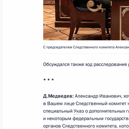
Рабочая встреча с председателем 
Александром Бастрыкиным
26 января 2012 года, 16:00
Вручение знамени Следственного к
С председателем Следственного комитета Алекса
18 января 2012 года, 14:00
Обсуждался также ход расследования 
* * *
Совещание с руководством правоо
29 июля 2011 года, 16:00
Д.Медведев:
Александр Иванович, хоч
в Вашем лице Следственный комитет н
специальный
Указ
о дополнительных г
и некоторым федеральным государст
Специальное совещание по рассле
органов Следственного комитета, кот
теплохода «Булгария»