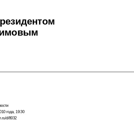
Президентом
римовым
вости
010 года, 19:30
n.ru/d/8032