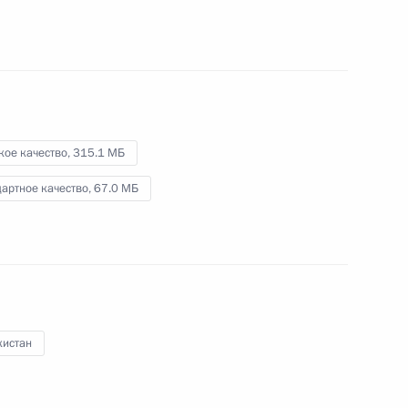
узбекистанских переговоров
15 апреля 2013 года
Видео, 15 мин.
кое качество,
315.1 МБ
артное качество,
67.0 МБ
кистан
Владимир Путин посетил