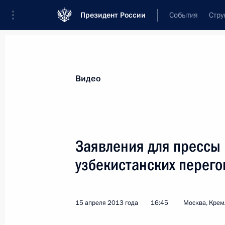
Президент России
События
Стру
Видеозаписи
Фотографии
Аудиозапи
Все материалы
Выступления
Совещан
Видео
Показа
Заявления для прессы 
узбекистанских перег
В Сочи стартовал XV
чемпионат мира по хоккею
15 апреля 2013 года
16:45
Москва, Крем
среди юниоров