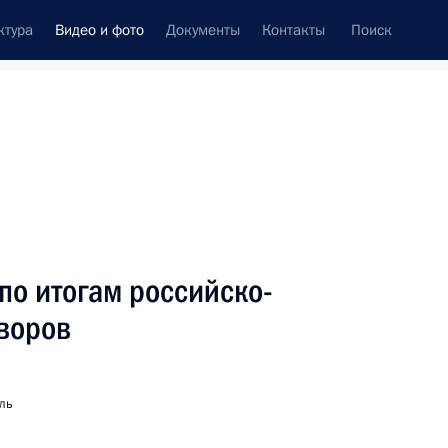
ктура
Видео и фото
Документы
Контакты
Поиск
си
ия, встречи
Встречи со СМИ
апрель, 2013
ть следующие материалы
по итогам российско-
оворов
Владимир Путин
присутствовал на показе
ль
фильма «Легенда № 17»