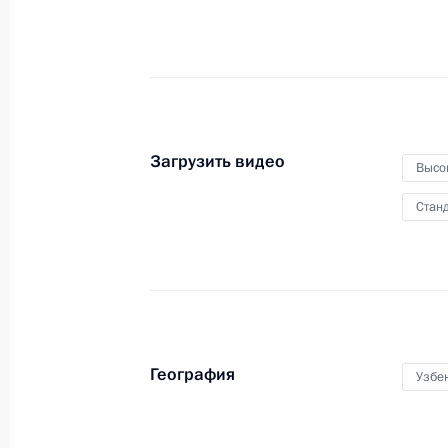
из аварийного жилья
16 апреля 2013 года
Видео, 13 мин.
Загрузить видео
Высо
Станд
География
Узбе
Совещание о перспективах