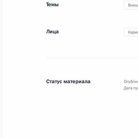
развития космической
Темы
Внеш
отрасли
Лица
Кари
12 апреля 2013 года
Видео, 10 мин.
Статус материала
Опублик
Дата пу