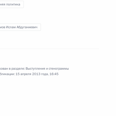
космодром Восточный
няя политика
мов Ислам Абдуганиевич
12 апреля 2013 года
Видео, 7 мин.
ован в разделе:
Выступления и стенограммы
бликации:
15 апреля 2013 года, 16:45