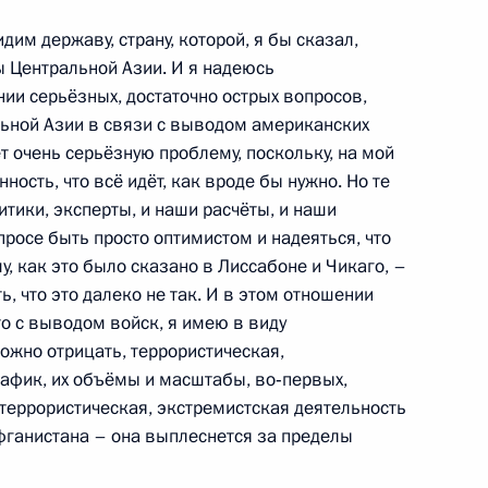
им державу, страну, которой, я бы сказал,
 Центральной Азии. И я надеюсь
ии серьёзных, достаточно острых вопросов,
ьной Азии в связи с выводом американских
ет очень серьёзную проблему, поскольку, на мой
ность, что всё идёт, как вроде бы нужно. Но те
ом Узбекистана Исламом
тики, эксперты, и наши расчёты, и наши
просе быть просто оптимистом и надеяться, что
у, как это было сказано в Лиссабоне и Чикаго, –
ь, что это далеко не так. И в этом отношении
то с выводом войск, я имею в виду
можно отрицать, террористическая,
ом Узбекистана Исламом
рафик, их объёмы и масштабы, во‑первых,
е террористическая, экстремистская деятельность
Афганистана – она выплеснется за пределы