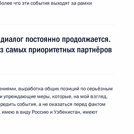
 более что эти события выходят за рамки
на Исламом Каримовым
диалог постоянно продолжается.
из самых приоритетных партнёров
пасности ОДКБ
ениями, выработка общих позиций по серьёзным
тана Исламу Каримову
и упреждающие меры, которые, на мой взгляд,
редить события, а не оказаться перед фактом
и, имею в виду Россию и Узбекистан, имеют
пасности ОДКБ