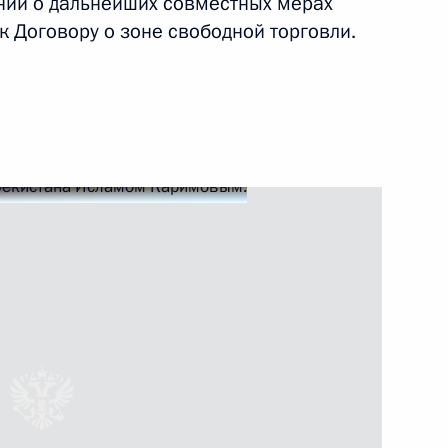
ии о дальнейших совместных мерах
ть следующие материалы
 Договору о зоне свободной торговли.
ссийско-узбекистанских
 переговоров в расширенном
бекистана Исламом