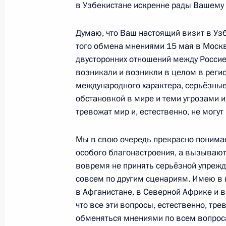
в Узбекистане искренне рады Вашему в
7 июня 2012 года, 08:30
Думаю, что Ваш настоящий визит в Уз
того обмена мнениями 15 мая в Моск
двусторонних отношений между Россие
Визит в Узбекистан
возникали и возникли в целом в реги
4 июня 2012 года, 21:45
международного характера, серьёзны
обстановкой в мире и теми угрозами 
тревожат мир и, естественно, не могут
Владимир Путин посетит Узбекистан
Мы в свою очередь прекрасно понима
29 мая 2012 года, 10:00
особого благонастроения, а вызывают
вовремя не принять серьёзной упрежд
совсем по другим сценариям. Имею в 
Неформальное заседание Совета гл
в Афганистане, в Северной Африке и в 
что все эти вопросы, естественно, тр
15 мая 2012 года, 20:30
обменяться мнениями по всем вопроса