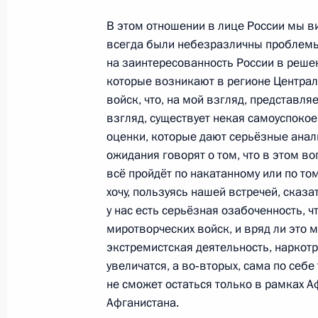
В этом отношении в лице России мы вид
всегда были небезразличны проблемы
Визит в Узбекистан
на заинтересованность России в решен
14 июня 2011 года, 15:00
которые возникают в регионе Централ
войск, что, на мой взгляд, представля
взгляд, существует некая самоуспокоен
Телефонный разговор с Президент
оценки, которые дают серьёзные анали
Каримовым
ожидания говорят о том, что в этом во
всё пройдёт по накатанному или по том
23 мая 2011 года, 19:30
хочу, пользуясь нашей встречей, сказат
у нас есть серьёзная озабоченность, ч
миротворческих войск, и вряд ли это 
Телефонный разговор с Президент
экстремистская деятельность, наркот
Каримовым
увеличатся, а во‑вторых, сама по себ
не сможет остаться только в рамках 
12 апреля 2011 года, 20:30
Афганистана.