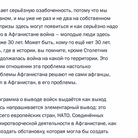
вает серьёзную озабоченность, потому что мы
государств и правительств
ном, и мы уже не раз и не два на собственном
призы здесь могут появиться и как серьёзно надо
что в Афганистане война – молодые люди здесь
уже 30 лет. Может быть, кому‑то ещё нет 30 лет.
ь, где в истории, вы помните, кроме Столетних
одолжалась война на какой‑то территории. Это
ть предыдущие материалы
том отношении эта проблема настолько
проблемы Афганистана решают не сами афганцы,
л в Афганистан, в его проблемы.
рограмма о выводе войск выдаётся как выход
енно-Морского Флота
десь напрашивается элементарный вывод: это
сего европейских стран, НАТО, Соединённых
 миротворческой деятельности в Афганистане, как
оздать обстановку, которая могла бы создать