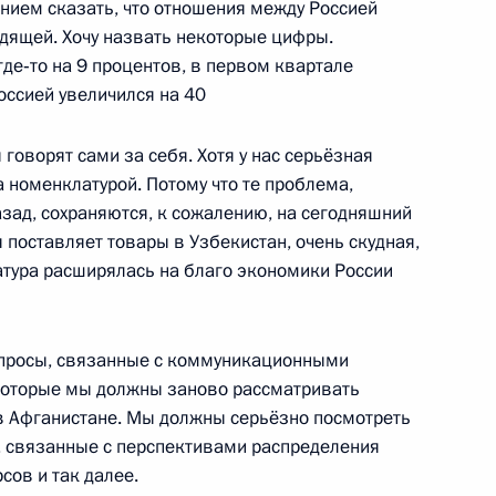
нием сказать, что отношения между Россией
дящей. Хочу назвать некоторые цифры.
где‑то на 9 процентов, в первом квартале
ссией увеличился на 40
тана Исламу Каримову
говорят сами за себя. Хотя у нас серьёзная
 номенклатурой. Потому что те проблема,
зад, сохраняются, к сожалению, на сегодняшний
я поставляет товары в Узбекистан, очень скудная,
ом Узбекистана Исламом
атура расширялась на благо экономики России
опросы, связанные с коммуникационными
 которые мы должны заново рассматривать
в Афганистане. Мы должны серьёзно посмотреть
истана Исламу Каримову
, связанные с перспективами распределения
сов и так далее.