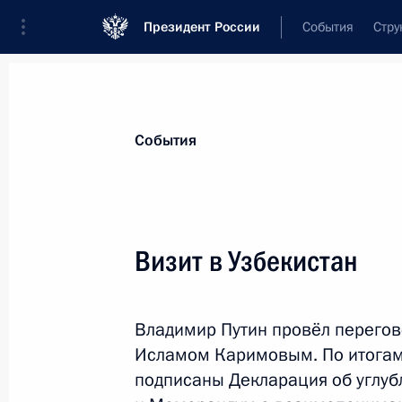
Президент России
События
Стру
Материалы по выбранной персоне
События
Каримов
,
Ислам
Абдуганиевич
Визит в Узбекистан
Владимир Путин провёл перегов
Лента событий
Исламом Каримовым. По итогам 
подписаны Декларация об углуб