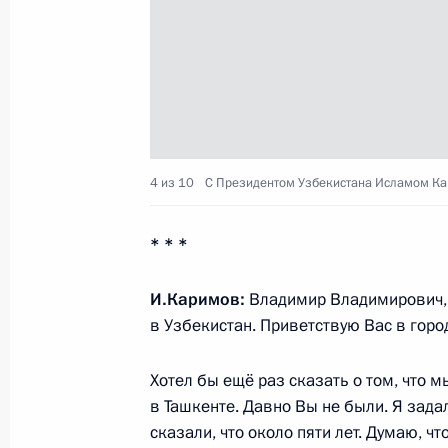
15 апреля 2013 года, 15:00
Владимир Путин встретится с През
Каримовым
12 апреля 2013 года, 10:00
4 из 10
С Президентом Узбекистана Исламом К
*
* *
Телефонный разговор с Президент
Каримовым
И.Каримов:
Владимир Владимирович, 
в Узбекистан. Приветствую Вас в горо
30 января 2013 года, 14:00
Хотел бы ещё раз сказать о том, что м
в Ташкенте. Давно Вы не были. Я зада
В Пекине состоялся саммит Шанха
сказали, что около пяти лет. Думаю, ч
сотрудничества