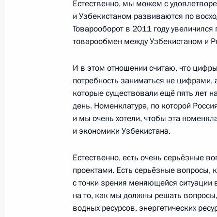
Естественно, мы можем с удовлетворе
20 декабря 2011 года, 15:00
и Узбекистаном развиваются по восхо
Товарооборот в 2011 году увеличился 
товарообмен между Узбекистаном и Ро
Поздравление Президенту Узбекис
И в этом отношении считаю, что цифры 
1 сентября 2011 года, 10:00
потребность заниматься не цифрами, а
которые существовали ещё пять лет на
день. Номенклатура, по которой Росси
Телефонный разговор c Президент
и мы очень хотели, чтобы эта номенкл
Каримовым
и экономики Узбекистана.
19 августа 2011 года, 14:00
Естественно, есть очень серьёзные в
проектами. Есть серьёзные вопросы,
с точки зрения меняющейся ситуации 
Соболезнования Президенту Узбек
на то, как мы должны решать вопросы
20 июля 2011 года, 23:00
водных ресурсов, энергетических ресур