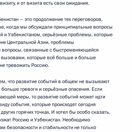
изиту, и от визита есть свои ожидания.
бекистан – это продолжение тех переговоров,
ве, когда мы обсуждали принципиальные вопросы
й и Узбекистаном, серьёзные проблемы, которые
оне Центральной Азии, проблемы
е вопросы, связанные с быстроменяющейся
и вызовами, которые всё больше и больше
 не тревожить Россию.
, Китай и Казахстан
ем, что развитие событий в общем не вызывают
 больше тревоги и серьёзные опасения. Если
ающей меры, то развитие событий может идти
виду события, которые происходят сегодня
ав государств СНГ
других горячих точках. И хотел бы особо сказать,
евожат Россию и Узбекистан. Необходимо
м безопасности и стабильности не только