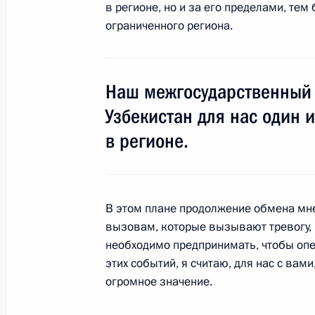
в регионе, но и за его пределами, тем
ограниченного региона.
Встреча с Президентом Узбекиста
15 мая 2012 года, 17:00
Наш межгосударственный 
Узбекистан для нас один 
Сессия Совета коллективной безо
в регионе.
15 мая 2012 года, 16:00
В этом плане продолжение обмена мн
Поздравление Президенту Узбекис
вызовам, которые вызывают тревогу, 
20 марта 2012 года, 16:00
необходимо предпринимать, чтобы опе
этих событий, я считаю, для нас с вам
огромное значение.
Сессия Совета коллективной безо