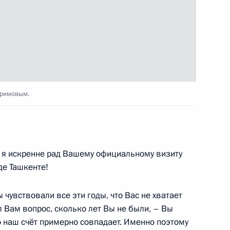
идентом Узбекистана Исламом
аримовым.
ом Узбекистана Исламом
я искренне рад Вашему официальному визиту
де Ташкенте!
ы чувствовали все эти годы, что Вас не хватает
л Вам вопрос, сколько лет Вы не были, – Вы
йской организации
то наш счёт примерно совпадает. Именно поэтому