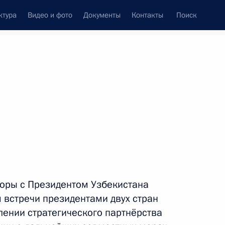
ктура
Видео и фото
Документы
Контакты
Поиск
Все персоны
оры с Президентом Узбекистана
Подписаться на ленту
встречи президентами двух стран
лении стратегического партнёрства