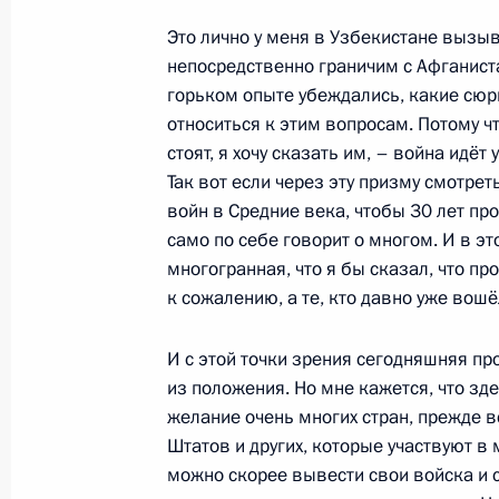
Это лично у меня в Узбекистане вызы
Дмитрий Медведев поздравил глав 
непосредственно граничим с Афганиста
зарубежных стран с Новым годом
горьком опыте убеждались, какие сюр
относиться к этим вопросам. Потому 
31 декабря 2010 года, 12:00
стоят, я хочу сказать им, – война идёт 
Так вот если через эту призму смотрет
войн в Средние века, чтобы 30 лет пр
Показа
само по себе говорит о многом. И в э
многогранная, что я бы сказал, что 
к сожалению, а те, кто давно уже вошё
И с этой точки зрения сегодняшняя п
Встреча с военнослужащими Во
из положения. Но мне кажется, что з
желание очень многих стран, прежде в
26 июля 2026 года
Штатов и других, которые участвуют в
можно скорее вывести свои войска и с