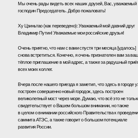
Мы очень рады видеть всех наших друзей, Вас, уважаемый
господин Председатель. Добро пожаловать!
Ху Цзиньтао
(
как переведено
): Уважаемый мой давний друг
Владимир Путин! Уважаемые мои российские друзья!
Очень приятно, что нам с вами спустя три месяца [удалось]
снова
встретиться
. Конечно, я очень признателен вам за ва
тёплое приглашение в мой адрес, а также за радушный приё
всех моих коллег.
Вчера после нашего приезда я заметил, что здесь в городе 
построен совершенно новый городок, здесь построен
великолепный мост через море. Думаю, что всё это не тольк
свидетельствует о Вашем большом внимании, но также
в целом о внимании российского Правительства к проведен
саммита АТЭС, а также говорит о большом потенциале
развития России.