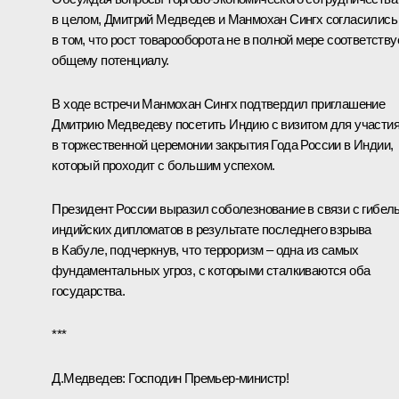
в целом, Дмитрий Медведев и
Манмохан Сингх
согласились
в том, что рост товарооборота не в полной мере соответству
общему потенциалу.
В ходе встречи Манмохан Сингх подтвердил приглашение
Дмитрию Медведеву посетить Индию с визитом для участи
в торжественной церемонии закрытия Года России в Индии,
который проходит с большим успехом.
Президент России выразил соболезнование в связи с гибел
индийских дипломатов в результате последнего взрыва
в Кабуле, подчеркнув, что терроризм – одна из самых
фундаментальных угроз, с которыми сталкиваются оба
государства.
***
Д.Медведев: Господин Премьер-министр!