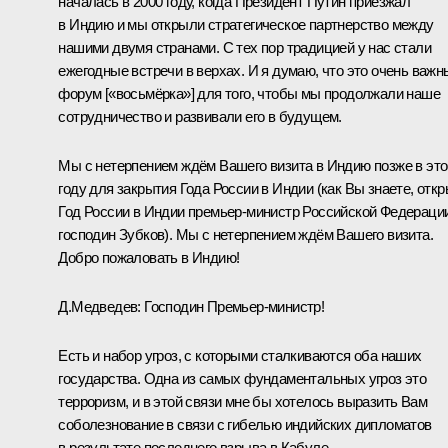
началась в 2000 году, когда Президент Путин приезжал
в Индию и мы открыли стратегическое партнерство между
нашими двумя странами. С тех пор традицией у нас стали
ежегодные встречи в верхах. И я думаю, что это очень важн
форум [«восьмёрка»] для того, чтобы мы продолжали наше
сотрудничество и развивали его в будущем.
Мы с нетерпением ждём Вашего визита в Индию позже в эт
году для закрытия Года России в Индии (как Вы знаете, отк
Год России в Индии премьер-министр Российской Федераци
господин Зубков). Мы с нетерпением ждём Вашего визита.
Добро пожаловать в Индию!
Д.Медведев: Господин Премьер-министр!
Есть и набор угроз, с которыми сталкиваются оба наших
государства. Одна из самых фундаментальных угроз это
терроризм, и в этой связи мне бы хотелось выразить Вам
соболезнование в связи с гибелью индийских дипломатов
в результате последнего взрыва в Кабуле.