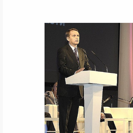
Показа
Утверждён перечень поручений, на
проблем людей с ограниченными 
25 ноября 2011 года, 09:00
Сергей Нарышкин встретился с Ру
Президента Азербайджана Рамизо
24 ноября 2011 года, 14:30
О ходе исполнения пунктов 2 и 3 п
по итогам работы мобильной приё