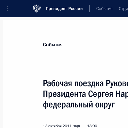
Президент России
События
Стру
Материалы по выбранной персоне
События
Нарышкин
,
Сергей
Евгеньевич
директор Службы внешней разведки
Рабочая поездка Руко
Президента Сергея На
федеральный округ
Лента событий
13 октября 2011 года
18:00