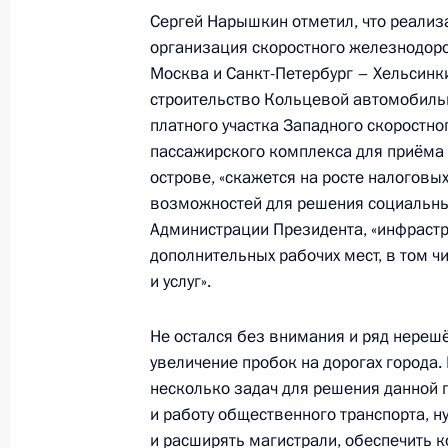
Сергей Нарышкин отметил, что реализа
Сергей Нарышкин встретился с зам
организация скоростного железнодор
Юрием Федотовым
Москва и Санкт-Петербург – Хельсинки
19 октября 2011 года, 20:30
строительство Кольцевой автомобильн
платного участка Западного скоростн
пассажирского комплекса для приёма 
Руководитель Администрации През
острове, «скажется на росте налоговы
выступил на международной конфе
возможностей для решения социальных
России: двадцать лет спустя (1991
Администрации Президента, «инфрастр
дополнительных рабочих мест, в том ч
19 октября 2011 года, 18:30
и услуг».
Не остался без внимания и ряд нерешё
О продлении контроля исполнения 
увеличение пробок на дорогах города.
данных по итогам работы мобильн
несколько задач для решения данной 
в Томской области
и работу общественного транспорта, 
и расширять магистрали, обеспечить 
19 октября 2011 года, 12:00