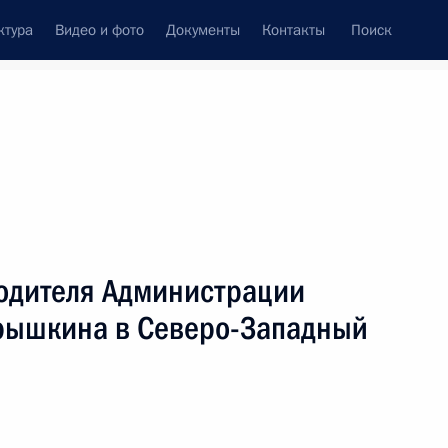
ктура
Видео и фото
Документы
Контакты
Поиск
Все персоны
водителя Администрации
рышкина в Северо-Западный
Подписаться на ленту