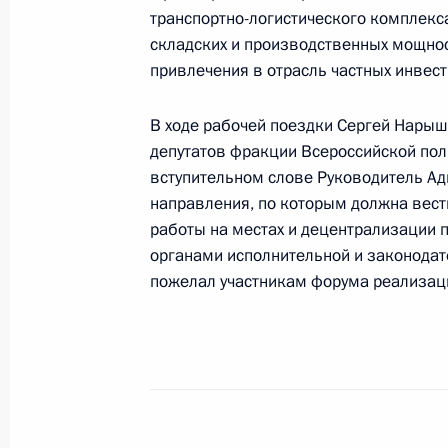
транспортно-логистического комплекс
складских и производственных мощнос
привлечения в отрасль частных инвест
Встреча Сергея Нарышкина с през
университета Ксавье Даркосом
В ходе рабочей поездки Сергей Нарыш
депутатов фракции Всероссийской поли
14 октября 2011 года, 14:00
вступительном слове Руководитель Ад
направления, по которым должна вес
работы на местах и децентрализации
Рабочая поездка Руководителя Ад
органами исполнительной и законодат
Сергея Нарышкина в Северо-Запад
пожелал участникам форума реализаци
13 октября 2011 года, 18:00
Сергей Нарышкин встретился с Пр
Алмазбеком Атамбаевым