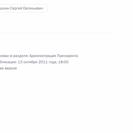
шкин Сергей Евгеньевич
я поручений, данных
мной Президента в Томской
ован в разделе:
Администрация Президента
бликации:
13 октября 2011 года, 18:00
ая версия
м «XXI век: надежды
судебной системы