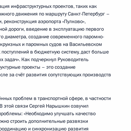
ция инфраструктурных проектов, таких как
естителем Генсекретаря ООН
ожного движения по маршруту Санкт-Петербург –
, реконструкция аэропорта «Пулково»,
ой дороги, введение в эксплуатацию первого
ого диаметра, создание современного паромно-
круизных и паромных судов на Васильевском
идента Сергей Нарышкин
х поступлений в бюджетную систему, даст больше
ренции «История новой
 задач». Как подчеркнул Руководитель
–2011)»
уктурные проекты – это создание
исле за счёт развития сопутствующих производств
нных проблем в транспортной сфере, в частности
пункта 2 перечня поручений,
 В этой связи Сергей Нарышкин озвучил
ой приёмной Президента
проблемы: «Необходимо улучшать качество
нужно строить дополнительные развязки
координацию и синхронизацию развития