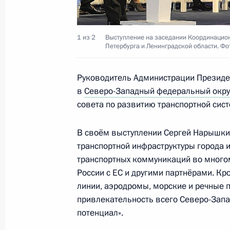
области
7 ноября 2011 года, 13:20
1 из 2
Выступление на заседании Координацион
Петербурга и Ленинградской области. Ф
О ходе исполнения пункта 1 перечн
Руководитель Администрации Презид
работы мобильной приёмной Прези
в
Северо-Западный федеральный окр
5 ноября 2011 года, 11:50
совета по развитию транспортной сис
В своём выступлении Сергей Нарышки
транспортной инфраструктуры города и
Об исполнении поручения Президе
транспортных коммуникаций во многом
ограничения трудовой деятельност
России с ЕС и другими партнёрами. К
за преступления экстремистской н
линии, аэродромы, морские и речные
21 октября 2011 года, 17:20
привлекательность всего Северо-Запад
потенциал».