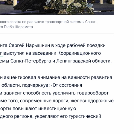
ного совета по развитию транспортной системы Санкт-
ото Глеба Шеремета
я поручений по итогам
ента
Сергей Нарышкин
в ходе рабочей поездки
дента в Томской области
уг
выступил на заседании Координационного
темы Санкт-Петербурга и Ленинградской области.
н акцентировал внимание на важности развития
 области, подчеркнув: «От состояния
нта, касающегося
 зависит способность увеличить товарооборот
и лиц, осуждённых
роме того, современные дороги, железнодорожные
аправленности
 порты повышают инвестиционную
ного региона, укрепляют его туристический