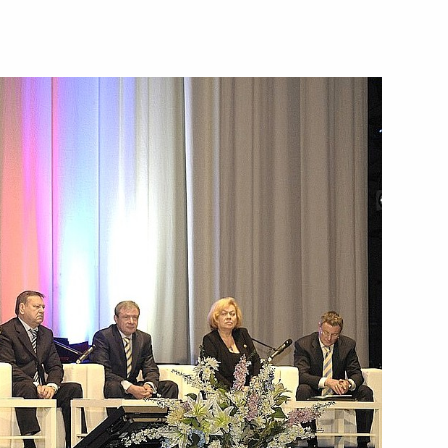
ть следующие материалы
правленных на решение
возможностями
ководителем Администрации
м Мехтиевым
еречня поручений, данных
мной Президента в Томской