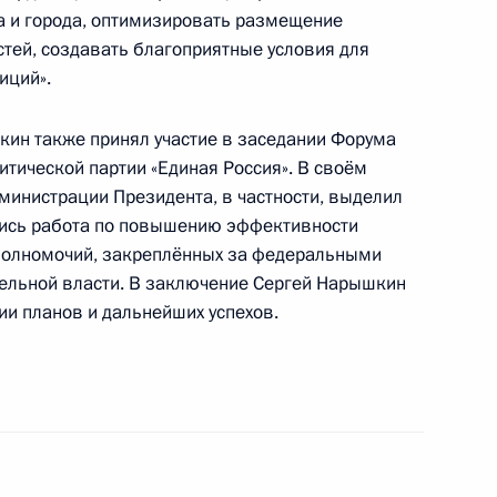
а и города, оптимизировать размещение
тей, создавать благоприятные условия для
иций».
идентом Французского
кин также принял участие в заседании Форума
тической партии «Единая Россия». В своём
министрации Президента, в частности, выделил
тись работа по повышению эффективности
 полномочий, закреплённых за федеральными
министрации Президента
ельной власти. В заключение Сергей Нарышкин
ный федеральный округ
и планов и дальнейших успехов.
емьер-министром Киргизии