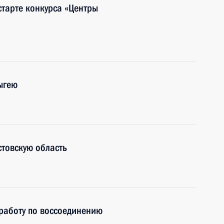
тарте конкурса «Центры
ыгею
товскую область
работу по воссоединению