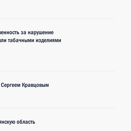
венность за нарушение
овли табачными изделиями
 Сергеем Кравцовым
янскую область