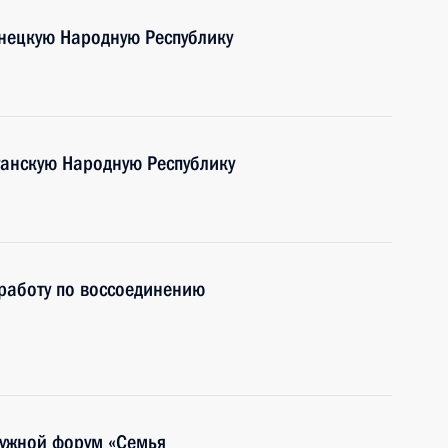
нецкую Народную Республику
ганскую Народную Республику
работу по воссоединению
ужной форум «Семья