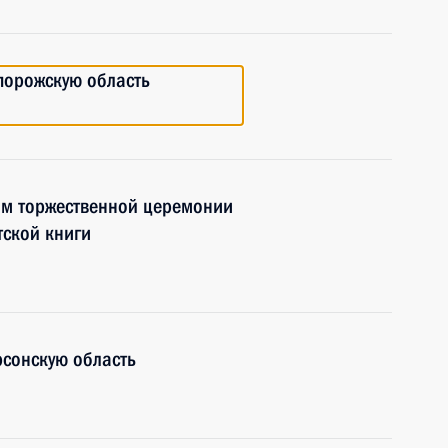
порожскую область
ям торжественной церемонии
тской книги
рсонскую область