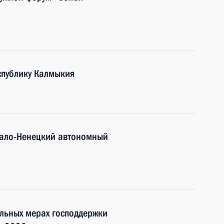
спублику Калмыкия
мало-Ненецкий автономный
льных мерах господдержки