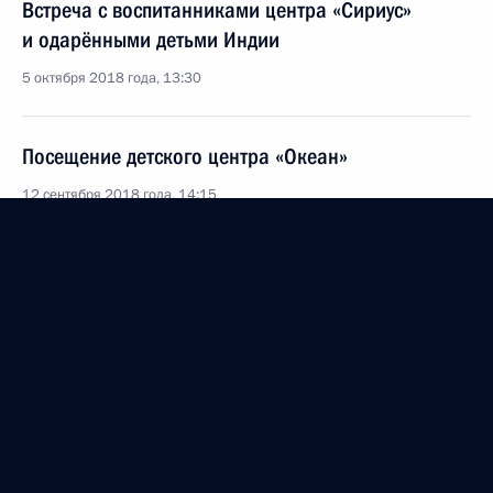
Встреча с воспитанниками центра «Сириус»
и одарёнными детьми Индии
5 октября 2018 года, 13:30
Посещение детского центра «Океан»
12 сентября 2018 года, 14:15
1 сентября в Сочи Президент посетит
образовательный центр «Сириус»
31 августа 2018 года, 12:25
Подписан закон, направленный
на совершенствование правового регулирования
обеспечения жильём детей-сирот