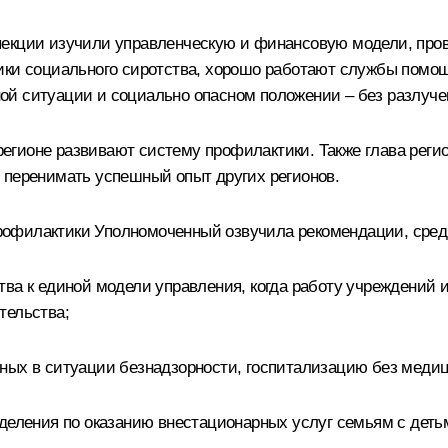
екции изучили управленческую и финансовую модели, прове
ики социального сиротства, хорошо работают службы помощ
й ситуации и социально опасном положении – без разлуче
 регионе развивают систему профилактики. Также глава реги
 перенимать успешный опыт других регионов.
офилактики Уполномоченный озвучила рекомендации, сред
ва к единой модели управления, когда работу учреждений 
тельства;
ных в ситуации безнадзорности, госпитализацию без медиц
тделения по оказанию внестационарных услуг семьям с деть