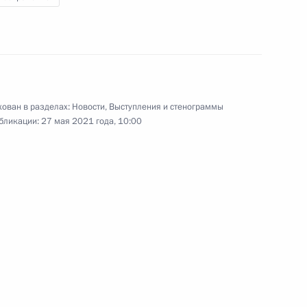
 что субъект малого или
еализующий книжную
признан социальным
ован в разделах:
Новости
,
Выступления и стенограммы
бликации:
27 мая 2021 года, 10:00
декс и закон об образовании
 совершенствование порядка
данина России за пределы