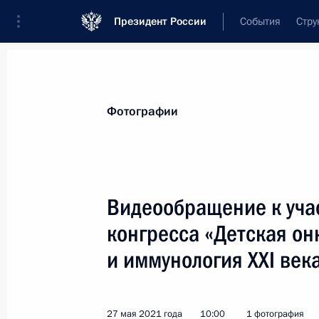
Президент России
События
Стру
Материалы по выбранной теме
Фотографии
Дети,
972 результата
Видеообращение к уча
Показа
конгресса «Детская он
и иммунология XXI века
Президент поговорил по телефону с
награждённой орденом «Родительс
14 августа 2021 года, 12:20
27 мая 2021 года
10:00
1 фотография