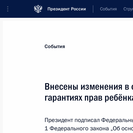
Президент России
События
Стру
Материалы по выбранной теме
События
Дети,
972 результата
Внесены изменения в с
Показа
гарантиях прав ребёнк
Указ о единовременной выплате с
Президент подписал Федеральны
17 декабря 2020 года, 17:10
1 Федерального закона „Об осн