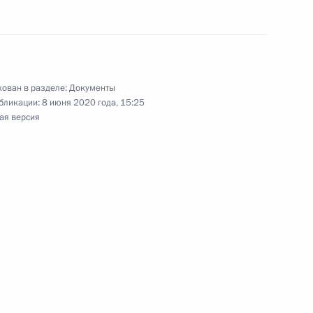
мьям в связи с рождением
 ребёнка
ован в разделе:
Документы
бликации:
8 июня 2020 года, 15:25
ая версия
астниками Всероссийского
ей