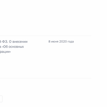
фонда «Талант и успех»
8-ФЗ. О внесении
8 июня 2020 года
«Большая перемена»
а «Об основных
ерации»
ва
нения, касающиеся