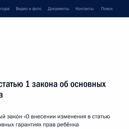
ктура
Видео и фото
Документы
Контакты
Поиск
Все темы
Подписаться на ленту
татью 1 закона об основных
ть следующие материалы
а
емьям, имеющим детей
й закон «О внесении изменения в статью
овных гарантиях прав ребёнка