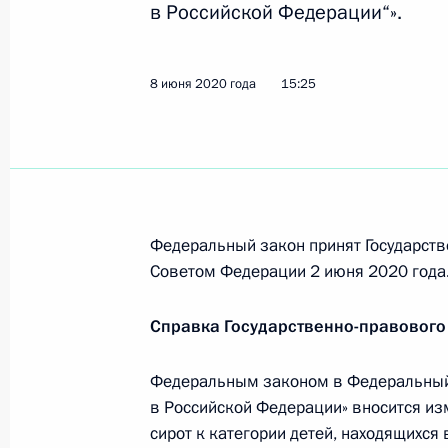
в Российской Федерации“».
Встреча с Министром культуры Ол
8 июня 2020 года
15:25
7 декабря 2020 года, 13:20
Подписан закон, увеличивающий д
на доходы физлиц свыше пяти милл
период
Федеральный закон принят Государств
23 ноября 2020 года, 12:25
Советом Федерации 2 июня 2020 года
Справка Государственно-правового
Перечень поручений по вопросу об
Федеральным законом в Федеральный 
и семей, имеющих детей-инвалидо
в Российской Федерации» вносится из
18 ноября 2020 года, 19:15
сирот к категории детей, находящихся 