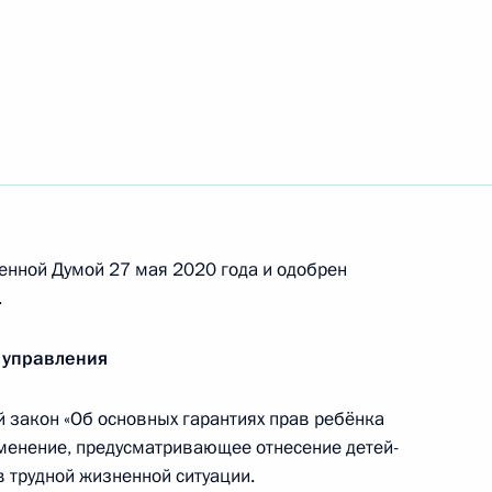
ьгой Любимовой
о 15 процентов налог
ионов рублей за налоговый
енной Думой 27 мая 2020 года и одобрен
.
 управления
еспечения жильём инвалидов
закон «Об основных гарантиях прав ребёнка
в
менение, предусматривающее отнесение детей-
в трудной жизненной ситуации.