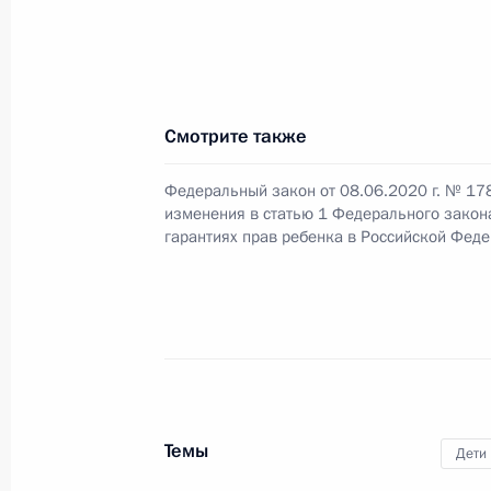
Заседание попечительского совета 
13 ноября 2020 года, 18:35
Смотрите также
Федеральный закон от 08.06.2020 г. № 17
Встреча с финалистами конкурса 
изменения в статью 1 Федерального закон
гарантиях прав ребенка в Российской Фед
2 ноября 2020 года, 14:45
Совещание с членами Правительст
28 октября 2020 года, 14:30
Темы
Дети
В законодательство внесены изме